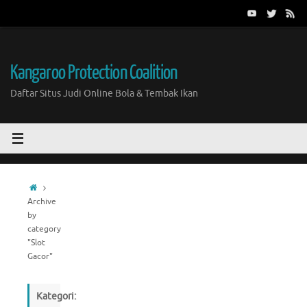
Skip
to
content
Kangaroo Protection Coalition
Daftar Situs Judi Online Bola & Tembak Ikan
Home
Archive
by
category
"Slot
Gacor"
Kategori: