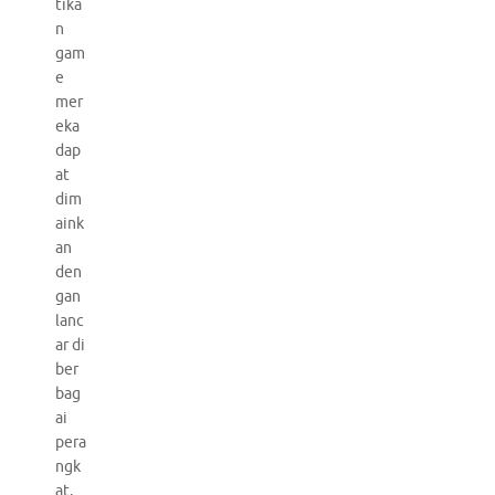
tika
n
gam
e
mer
eka
dap
at
dim
aink
an
den
gan
lanc
ar di
ber
bag
ai
pera
ngk
at,