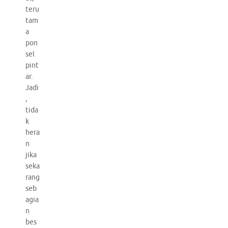
teru
tam
a
pon
sel
pint
ar.
Jadi
,
tida
k
hera
n
jika
seka
rang
seb
agia
n
bes