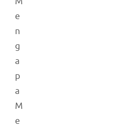
M
e
n
g
a
p
a
M
e