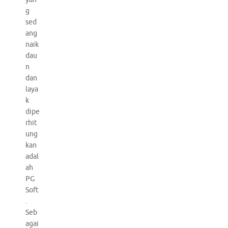
g
sed
ang
naik
dau
n
dan
laya
k
dipe
rhit
ung
kan
adal
ah
PG
Soft
.
Seb
agai