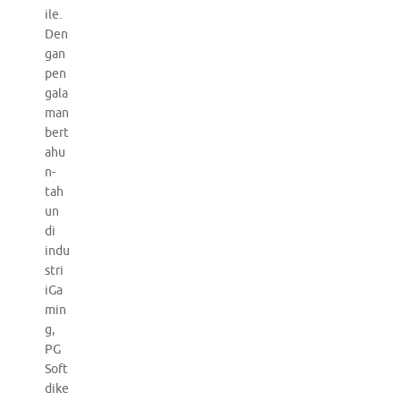
ile.
Den
gan
pen
gala
man
bert
ahu
n-
tah
un
di
indu
stri
iGa
min
g,
PG
Soft
dike