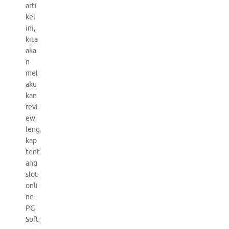
arti
kel
ini,
kita
aka
n
mel
aku
kan
revi
ew
leng
kap
tent
ang
slot
onli
ne
PG
Soft