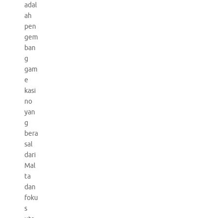
adal
ah
pen
gem
ban
g
gam
e
kasi
no
yan
g
bera
sal
dari
Mal
ta
dan
foku
s