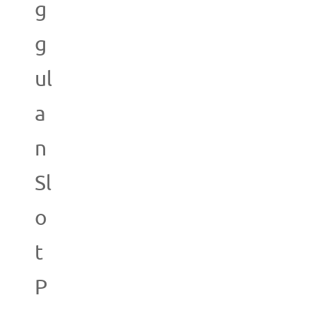
g
g
ul
a
n
Sl
o
t
P