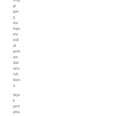
ting
gi
yan
g
ma
mpu
me
mik
at
pem
ain
dari
selu
ruh
duni
a.
Seja
k
pert
ama