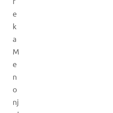
r
e
k
a
M
e
n
o
nj