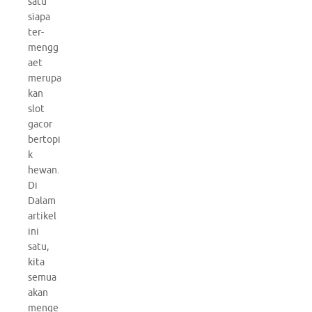
satu
siapa
ter-
mengg
aet
merupa
kan
slot
gacor
bertopi
k
hewan.
Di
Dalam
artikel
ini
satu,
kita
semua
akan
menge