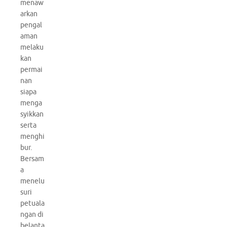
menaw
arkan
pengal
aman
melaku
kan
permai
nan
siapa
menga
syikkan
serta
menghi
bur.
Bersam
a
menelu
suri
petuala
ngan di
belanta