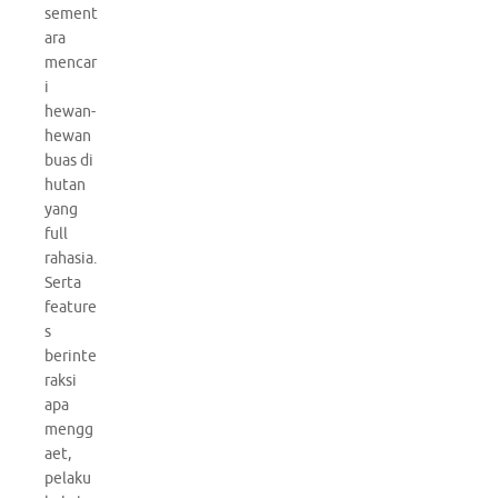
sement
ara
mencar
i
hewan-
hewan
buas di
hutan
yang
full
rahasia.
Serta
feature
s
berinte
raksi
apa
mengg
aet,
pelaku