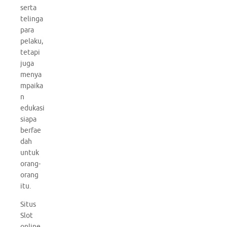
serta
telinga
para
pelaku,
tetapi
juga
menya
mpaika
n
edukasi
siapa
berfae
dah
untuk
orang-
orang
itu.
Situs
Slot
online