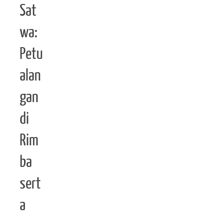
Sat
wa:
Petu
alan
gan
di
Rim
ba
sert
a