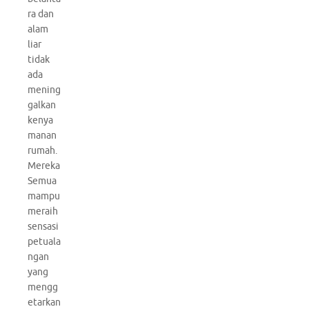
ra dan
alam
liar
tidak
ada
mening
galkan
kenya
manan
rumah.
Mereka
Semua
mampu
meraih
sensasi
petuala
ngan
yang
mengg
etarkan