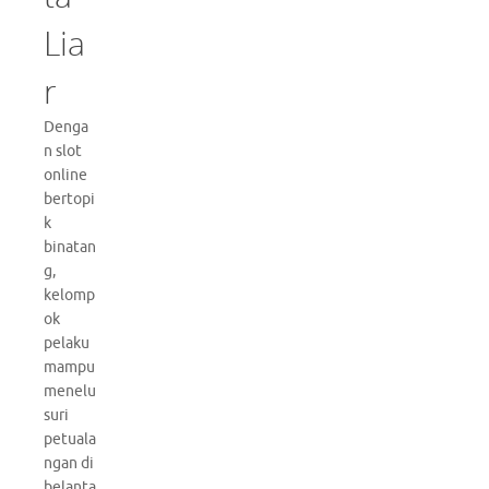
Lia
r
Denga
n slot
online
bertopi
k
binatan
g,
kelomp
ok
pelaku
mampu
menelu
suri
petuala
ngan di
belanta