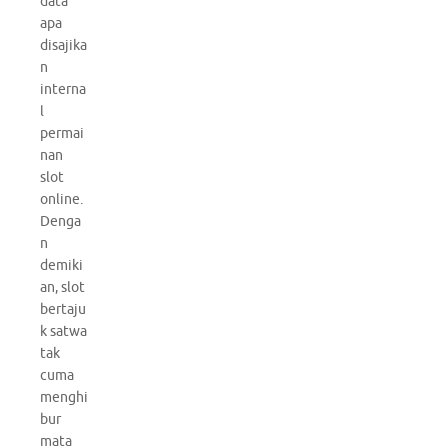
data
apa
disajika
n
interna
l
permai
nan
slot
online.
Denga
n
demiki
an, slot
bertaju
k satwa
tak
cuma
menghi
bur
mata