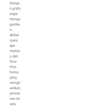
Denga
n grafis
siapa
menga
gumka
n,
akibat
suara
apa
realisti
s, dan
fitur-
fitur
bonus
yang
mengh
asilkan,
permai
nan ini
satu