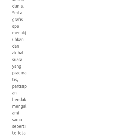
dunia.
Serta
grafis
apa
menakj
ubkan
dan
akibat
suara
yang
pragma
tis,
partisip
an
hendak
mengal
ami
sama
seperti
terleta