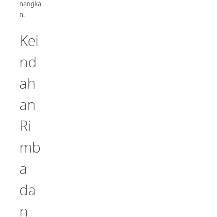
nangka
n.
Kei
nd
ah
an
Ri
mb
a
da
n