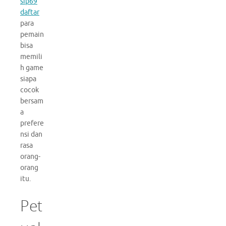
sip69
daftar
para
pemain
bisa
memili
h game
siapa
cocok
bersam
a
prefere
nsi dan
rasa
orang-
orang
itu.
Pet