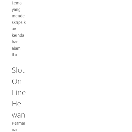
tema
yang
mende
skripsik
an
keinda
han
alam
itu.
Slot
On
Line
He
wan
Permai
nan