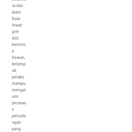
ra dan
alam
buas
lewat
gim
slot
bertem
a
hewan,
kelomp
ok
pelaku
mampu
mengal
ami
perasaa
n
petuala
ngan
yang