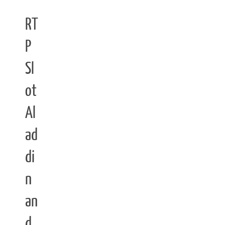
RT
P
Sl
ot
Al
ad
di
n
an
d