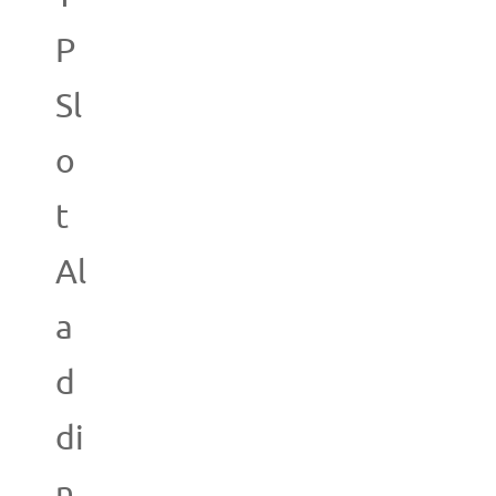
P
Sl
o
t
Al
a
d
di
n