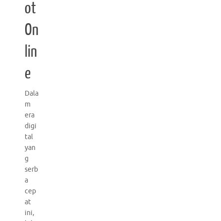
ot
On
lin
e
Dala
m
era
digi
tal
yan
g
serb
a
cep
at
ini,