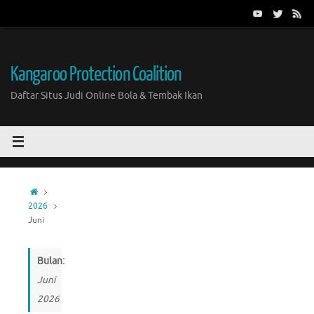
Skip
to
content
Kangaroo Protection Coalition
Daftar Situs Judi Online Bola & Tembak Ikan
Home
2026
Juni
Bulan:
Juni
2026