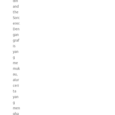
din
and
the
Sorc
erer.
Den
gan
graf
is
yan
g
me
muk
au,
alur
ceri
ta
yan
g
men
gha