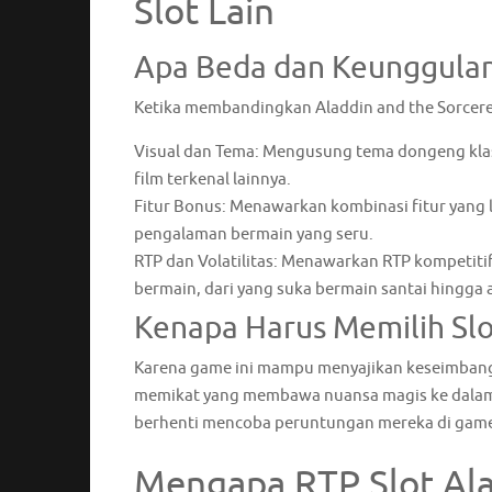
Slot Lain
Apa Beda dan Keunggula
Ketika membandingkan Aladdin and the Sorcerer 
Visual dan Tema: Mengusung tema dongeng klasi
film terkenal lainnya.
Fitur Bonus: Menawarkan kombinasi fitur yang
pengalaman bermain yang seru.
RTP dan Volatilitas: Menawarkan RTP kompetitif
bermain, dari yang suka bermain santai hingga a
Kenapa Harus Memilih Slo
Karena game ini mampu menyajikan keseimbanga
memikat yang membawa nuansa magis ke dalam s
berhenti mencoba peruntungan mereka di game 
Mengapa RTP Slot Ala