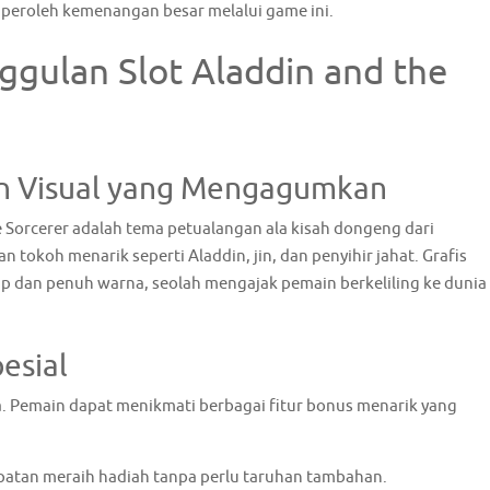
peroleh kemenangan besar melalui game ini.
ggulan Slot Aladdin and the
n Visual yang Mengagumkan
he Sorcerer adalah tema petualangan ala kisah dongeng dari
n tokoh menarik seperti Aladdin, jin, dan penyihir jahat. Grafis
 dan penuh warna, seolah mengajak pemain berkeliling ke dunia
pesial
. Pemain dapat menikmati berbagai fitur bonus menarik yang
patan meraih hadiah tanpa perlu taruhan tambahan.