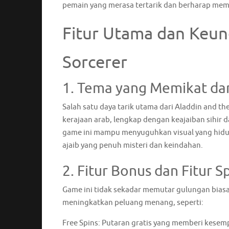
pemain yang merasa tertarik dan berharap mem
Fitur Utama dan Keun
Sorcerer
1. Tema yang Memikat da
Salah satu daya tarik utama dari Aladdin and t
kerajaan arab, lengkap dengan keajaiban sihir da
game ini mampu menyuguhkan visual yang hidup
ajaib yang penuh misteri dan keindahan.
2. Fitur Bonus dan Fitur S
Game ini tidak sekadar memutar gulungan biasa
meningkatkan peluang menang, seperti:
Free Spins: Putaran gratis yang memberi kesem