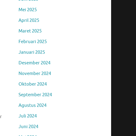
Mei 2025
April 2025
Maret 2025
u
Februari 2025
Januari 2025
Desember 2024
November 2024
Oktober 2024
September 2024
Agustus 2024
Juli 2024
r
Juni 2024