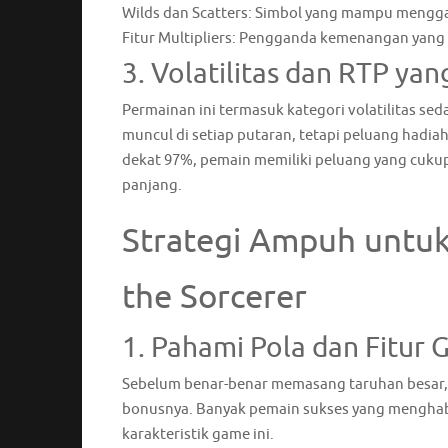
Wilds dan Scatters: Simbol yang mampu mengg
Fitur Multipliers: Pengganda kemenangan yang
3. Volatilitas dan RTP ya
Permainan ini termasuk kategori volatilitas se
muncul di setiap putaran, tetapi peluang hadi
dekat 97%, pemain memiliki peluang yang cuk
panjang.
Strategi Ampuh untuk
the Sorcerer
1. Pahami Pola dan Fitur
Sebelum benar-benar memasang taruhan besar,
bonusnya. Banyak pemain sukses yang menghab
karakteristik game ini.