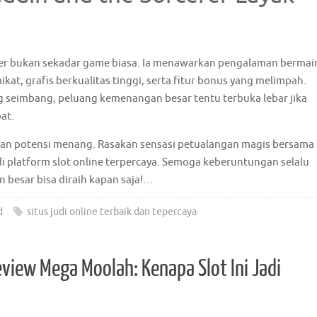
erer bukan sekadar game biasa. Ia menawarkan pengalaman bermai
, grafis berkualitas tinggi, serta fitur bonus yang melimpah.
ng seimbang, peluang kemenangan besar tentu terbuka lebar jika
at.
 dan potensi menang. Rasakan sensasi petualangan magis bersama
i platform slot online terpercaya. Semoga keberuntungan selalu
besar bisa diraih kapan saja!…
d
situs judi online terbaik dan tepercaya
view Mega Moolah: Kenapa Slot Ini Jadi