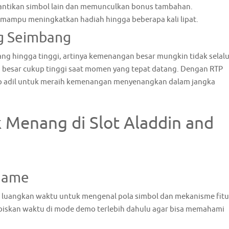
antikan simbol lain dan memunculkan bonus tambahan.
 mampu meningkatkan hadiah hingga beberapa kali lipat.
ng Seimbang
dang hingga tinggi, artinya kemenangan besar mungkin tidak selal
ah besar cukup tinggi saat momen yang tepat datang. Dengan RTP
up adil untuk meraih kemenangan menyenangkan dalam jangka
 Menang di Slot Aladdin and
 Game
 luangkan waktu untuk mengenal pola simbol dan mekanisme fitu
iskan waktu di mode demo terlebih dahulu agar bisa memahami