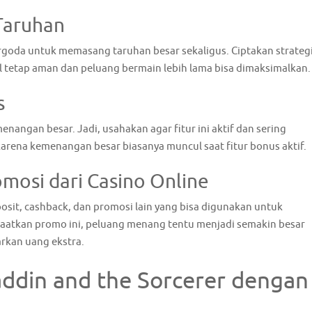
 Taruhan
rgoda untuk memasang taruhan besar sekaligus. Ciptakan strateg
l tetap aman dan peluang bermain lebih lama bisa dimaksimalkan.
s
enangan besar. Jadi, usahakan agar fitur ini aktif dan sering
 karena kemenangan besar biasanya muncul saat fitur bonus aktif.
mosi dari Casino Online
osit, cashback, dan promosi lain yang bisa digunakan untuk
tkan promo ini, peluang menang tentu menjadi semakin besar
rkan uang ekstra.
addin and the Sorcerer dengan