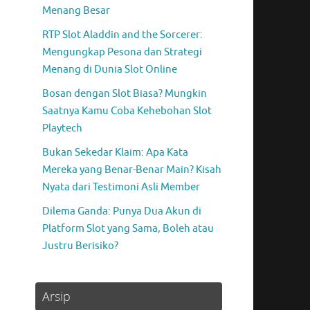
Menang Besar
RTP Slot Aladdin and the Sorcerer:
Mengungkap Pesona dan Strategi
Menang di Dunia Slot Online
Bosan dengan Slot Biasa? Mungkin
Saatnya Kamu Coba Kehebohan Slot
Playtech
Bukan Sekedar Klaim: Apa Kata
Mereka yang Benar-Benar Main? Kisah
Nyata dari Testimoni Asli Member
Dilema Ganda: Punya Dua Akun di
Platform Slot yang Sama, Boleh atau
Justru Berisiko?
Arsip