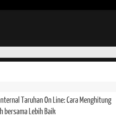
internal Taruhan On Line: Cara Menghitung
h bersama Lebih Baik