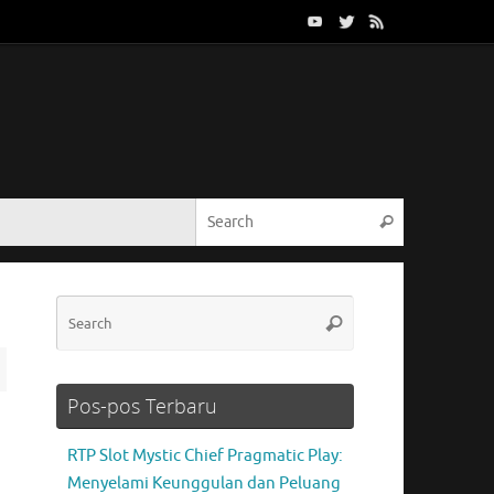
Search for:
Search
Search
Search
for:
Pos-pos Terbaru
RTP Slot Mystic Chief Pragmatic Play:
Menyelami Keunggulan dan Peluang