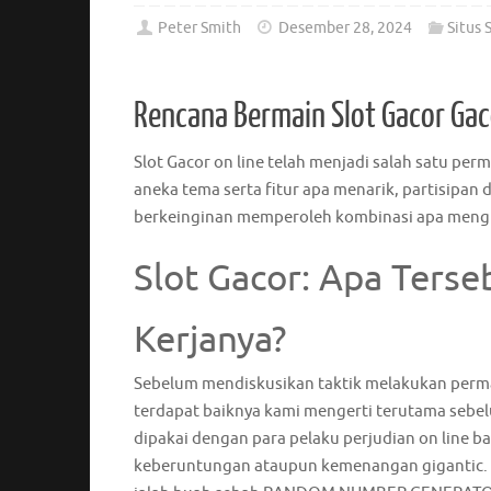
Peter Smith
Desember 28, 2024
Situs 
Rencana Bermain Slot Gacor G
Slot Gacor on line telah menjadi salah satu pe
aneka tema serta fitur apa menarik, partisipan
berkeinginan memperoleh kombinasi apa men
Slot Gacor: Apa Terse
Kerjanya?
Sebelum mendiskusikan taktik melakukan perm
terdapat baiknya kami mengerti terutama sebel
dipakai dengan para pelaku perjudian on line b
keberuntungan ataupun kemenangan gigantic. T