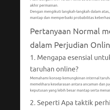
akhir permainan.
Dengan mengikuti langkah-langkah dalam atas
mantap dan memperbaiki probabilitas keberhasi
Pertanyaan Normal me
dalam Perjudian Onli
1. Mengapa esensial untu
taruhan online?
Memahami konsep kemungkinan internal taruh
memelihara keselarasan antara ancaman dan jug
keputusan yang lebih besar mantap serta menai
2. Seperti Apa taktik pe