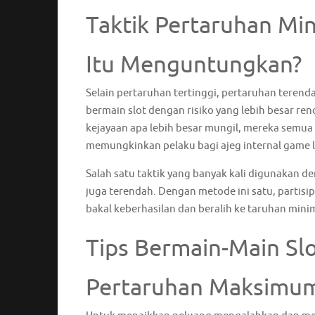
Taktik Pertaruhan M
Itu Menguntungkan?
Selain pertaruhan tertinggi, pertaruhan teren
bermain slot dengan risiko yang lebih besar 
kejayaan apa lebih besar mungil, mereka sem
memungkinkan pelaku bagi ajeg internal game l
Salah satu taktik yang banyak kali digunakan 
juga terendah. Dengan metode ini satu, parti
bakal keberhasilan dan beralih ke taruhan minim
Tips Bermain-Main Sl
Pertaruhan Maksimum