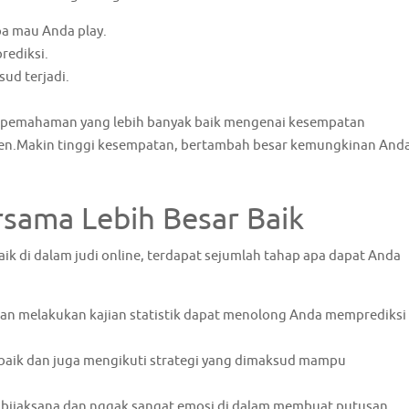
pa mau Anda play.
rediksi.
ud terjadi.
pemahaman yang lebih banyak baik mengenai kesempatan
en.Makin tinggi kesempatan, bertambah besar kemungkinan And
rsama Lebih Besar Baik
ik di dalam judi online, terdapat sejumlah tahap apa dapat Anda
 dan melakukan kajian statistik dapat menolong Anda memprediksi
 baik dan juga mengikuti strategi yang dimaksud mampu
a bijaksana dan nggak sangat emosi di dalam membuat putusan