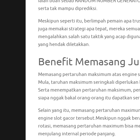
ialah buah sebab RANDOM NUMBER GENERATOR 
serta tak mampu diprediksi.
Meskipun seperti itu, berlimpah pemain apa tr
juga memakai strategi apa tepat, mereka semu
mengalahkan.salah satu taktik yang acap dig
yang hendak diletakkan.
Benefit Memasang J
Memasang pertaruhan maksimum atas engine s
Mula, taruhan maksimum seringkali diperlukan
Serta menempatkan pertaruhan maksimum, pe
siapa nggak bakal orang-orang itu dapatkan ser
Selain yang itu, memasang pertaruhan maximum
engine slot gacor tersebut.Meskipun nggak be
rotasi, memasang pertaruhan maximum bisa m
menjulang internal periode panjang.