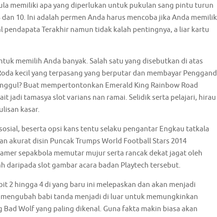
a memiliki apa yang diperlukan untuk pukulan sang pintu turun
3 dan 10. Ini adalah permen Anda harus mencoba jika Anda memilik
pendapata Terakhir namun tidak kalah pentingnya, a liar kartu
.
ntuk memilih Anda banyak. Salah satu yang disebutkan di atas
a Roda kecil yang terpasang yang berputar dan membayar Penggand
unggul? Buat mempertontonkan Emerald King Rainbow Road
t jadi tamasya slot varians nan ramai. Selidik serta pelajari, hirau
lisan kasar.
 sosial, beserta opsi kans tentu selaku pengantar Engkau tatkala
n akurat disin Puncak Trumps World Football Stars 2014
amer sepakbola memutar mujur serta rancak dekat jagat oleh
ah daripada slot gambar acara badan Playtech tersebut.
 2 hingga 4 di yang baru ini melepaskan dan akan menjadi
ang mengubah babi tanda menjadi di luar untuk memungkinkan
 Bad Wolf yang paling dikenal. Guna fakta makin biasa akan