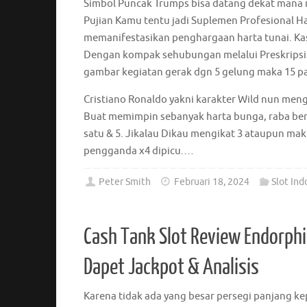
Simbol Puncak Trumps bisa datang dekat mana me
Pujian Kamu tentu jadi Suplemen Profesional Ha
memanifestasikan penghargaan harta tunai. Kas
Dengan kompak sehubungan melalui Preskripsi & 
gambar kegiatan gerak dgn 5 gelung maka 15 pa
Cristiano Ronaldo yakni karakter Wild nun men
Buat memimpin sebanyak harta bunga, raba beri
satu & 5. Jikalau Dikau mengikat 3 ataupun mak
pengganda x4 dipicu.…
Peter Smith
Februari 18, 2024
Slot Ind
Cash Tank Slot Review Endorph
Dapet Jackpot & Analisis
Karena tidak ada yang besar persegi panjang k