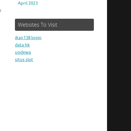
April 2023
i
Websites To Visit
ikan138 login
data hk
ugdewa
situs slot