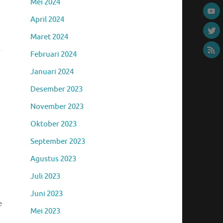
Mei 2024
April 2024
g
Maret 2024
Februari 2024
Januari 2024
Desember 2023
November 2023
Oktober 2023
September 2023
Agustus 2023
Juli 2023
Juni 2023
e
Mei 2023