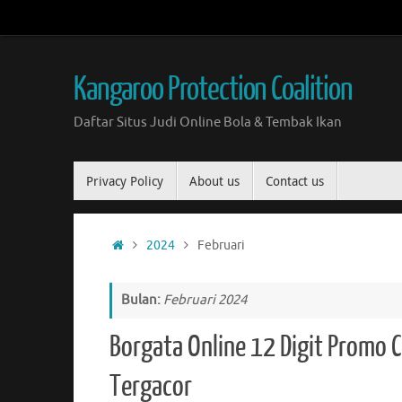
Skip
to
content
Kangaroo Protection Coalition
Daftar Situs Judi Online Bola & Tembak Ikan
Skip
Privacy Policy
About us
Contact us
to
content
Home
2024
Februari
Bulan:
Februari 2024
Borgata Online 12 Digit Promo C
Tergacor