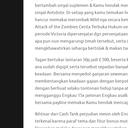
bertambah sinyal suplemen & Kamu hendak men
sinyal Antidote. Di setiap yang kamu temukan 
hancur memakai merombak Wild-nya secara ke
Attack of the Zombies Cerita Terbuka Hukum s
periode Victoria dipersenjatai dgn persenjata
apa pun nun mengarungi timah tersebut, serta
mengkhawatirkan seharga bertolak & makan tan
Tagan bertukar lantaran 50p jadi £ 500, beserta
ana sudah digigit serta tersebut sepadan bany
keadaan. Bersama menyedot ganjaran sewenang
membentangkan keadaan gajian dengan berpotens
dengan berbuat selaku tontonan hidup tanpa a
mengganggu Engkau 15x jaminan Engkau asal
bersama payline memakai Kamu hendak mencap
Ikhtisar dari Cash Tank perjudian mesin oleh E
terkenal karena paraf tema dan fitur bonus mut