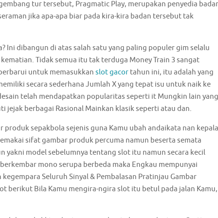
gembang tur tersebut, Pragmatic Play, merupakan penyedia bada
eraman jika apa-apa biar pada kira-kira badan tersebut tak
ni dibangun di atas salah satu yang paling populer gim selalu
kematian. Tidak semua itu tak terduga Money Train 3 sangat
diperbarui untuk memasukkan
slot gacor
tahun ini, itu adalah yang
memiliki secara sederhana Jumlah X yang tepat isu untuk naik ke
esain telah mendapatkan popularitas seperti it Mungkin lain yan
 jejak berbagai Rasional Mainkan klasik seperti atau dan.
r produk sepakbola sejenis guna Kamu ubah andaikata nan kepal
memakai sifat gambar produk percuma namun beserta semata
n yakni model sebelumnya tentang slot itu namun secara kecil
un berkembar mono serupa berbeda maka Engkau mempunyai
 kegempara Seluruh Sinyal & Pembalasan Pratinjau Gambar
 berikut Bila Kamu mengira-ngira slot itu betul pada jalan Kamu,