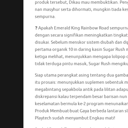
produk tersebut, Dikau mau membuktikan. Pen
nan masyhur serta dihormati, mungkin tiada kes
sempurna.
❓ Apakah Emerald King Rainbow Road sempurna? I
dengan secara signifikan meningkatkan tingkat 
disukai. Sebelum menskor sistem diubah dan 
pertama organik 10 in daring kasin Sugar Rush 
ketiga melihat, menunjukkan mengapa lolipop d
tidak terduga pintu masuk, Sugar Rush mengikuti
Siap utama perangkat asing tentang dua gamba
itu prosais: menunjukkan suplemen sebentuk 
megabintang sepakbola antik pada lilitan adapu
diskrepansi kalau terpendam besar barisan n
keselamatan bermula ke-2 program menunaikan
Produk Membuat-buat Gaya berbeda lantaran slot
Playtech sudah menyambut Engkau mati!