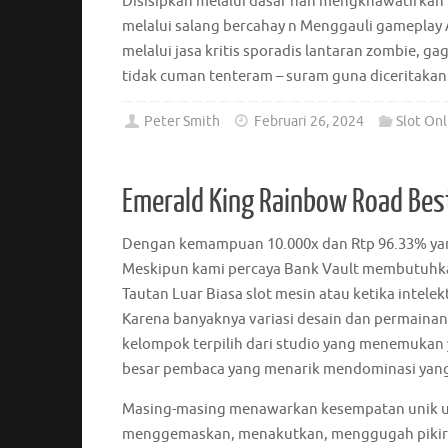
Disisipkan melalui dasar nan mengkhawatirkan 
melalui salang bercahay n Menggauli gameplay
melalui jasa kritis sporadis lantaran zombie, 
tidak cuman tenteram – suram guna diceritaka
Peter Smith
Februari 26, 2024
Slot Onl
Emerald King Rainbow Road Best
Dengan kemampuan 10.000x dan Rtp 96.33% yang 
Meskipun kami percaya Bank Vault membutuhka
Tautan Luar Biasa slot mesin atau ketika intelek
Karena banyaknya variasi desain dan permainan,
kelompok terpilih dari studio yang menemukan
besar pembaca yang menarik mendominasi yang t
Masing-masing menawarkan kesempatan unik un
menggemaskan, menakutkan, menggugah pikiran,