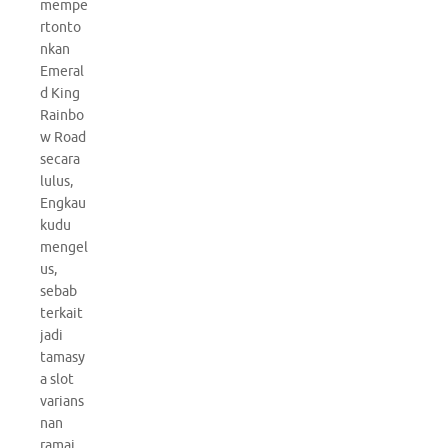
mempe
rtonto
nkan
Emeral
d King
Rainbo
w Road
secara
lulus,
Engkau
kudu
mengel
us,
sebab
terkait
jadi
tamasy
a slot
varians
nan
ramai.