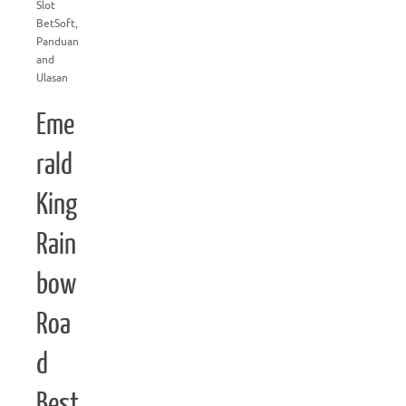
Slot
BetSoft,
Panduan
and
Ulasan
Eme
rald
King
Rain
bow
Roa
d
Best