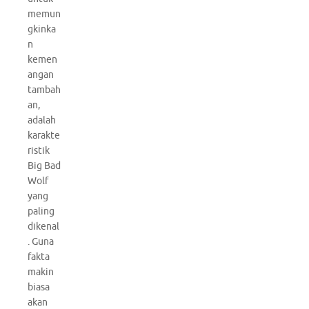
memun
gkinka
n
kemen
angan
tambah
an,
adalah
karakte
ristik
Big Bad
Wolf
yang
paling
dikenal
. Guna
fakta
makin
biasa
akan