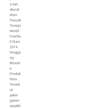
a nan
akurat
disin
Puncak
Trumps
World
Footba
ll Stars
2014
tengga
ng
Resum
e
Produk
Hina
Terseb
ut
yakni
gamer
sepakb