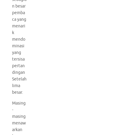
n besar
pemba
ca yang
menari
k
mendo
minasi
yang
tersisa
pertan
dingan
Setelah
lima
besar.
Masing
-
masing
menaw
arkan