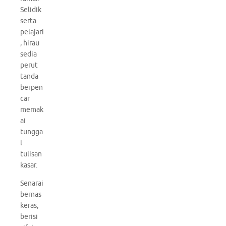
Selidik
serta
pelajari
, hirau
sedia
perut
tanda
berpen
car
memak
ai
tungga
l
tulisan
kasar.
Senarai
bernas
keras,
berisi