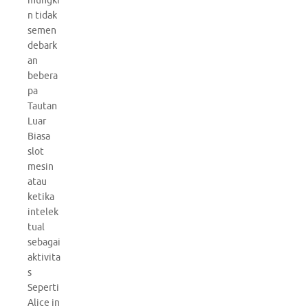
mungki
n tidak
semen
debark
an
bebera
pa
Tautan
Luar
Biasa
slot
mesin
atau
ketika
intelek
tual
sebagai
aktivita
s
Seperti
Alice in