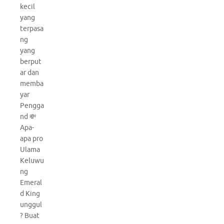
kecil
yang
terpasa
ng
yang
berput
ar dan
memba
yar
Pengga
nd 💸
Apa-
apa pro
Ulama
Keluwu
ng
Emeral
d King
unggul
? Buat