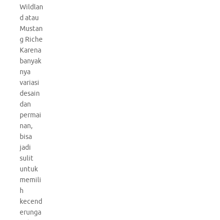
Wildlan
d atau
Mustan
g Riche
Karena
banyak
nya
variasi
desain
dan
permai
nan,
bisa
jadi
sulit
untuk
memili
h
kecend
erunga