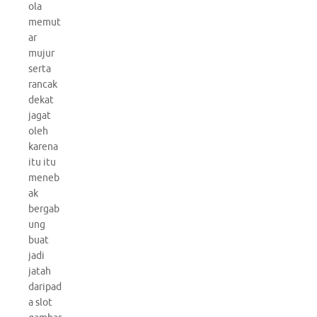
ola
memut
ar
mujur
serta
rancak
dekat
jagat
oleh
karena
itu itu
meneb
ak
bergab
ung
buat
jadi
jatah
daripad
a slot