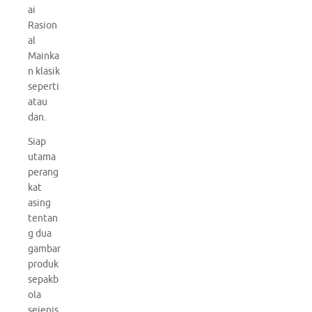
ai
Rasion
al
Mainka
n klasik
seperti
atau
dan.
Siap
utama
perang
kat
asing
tentan
g dua
gambar
produk
sepakb
ola
sejenis