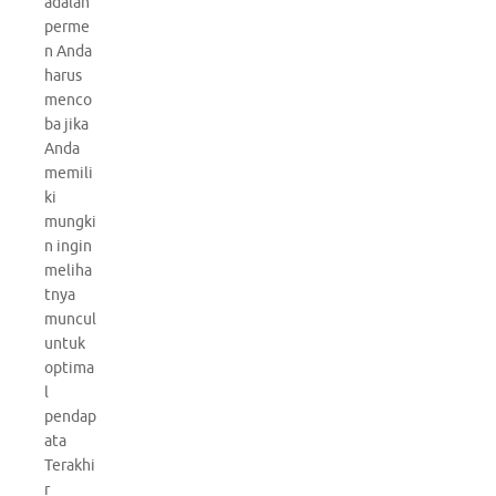
adalah
perme
n Anda
harus
menco
ba jika
Anda
memili
ki
mungki
n ingin
meliha
tnya
muncul
untuk
optima
l
pendap
ata
Terakhi
r