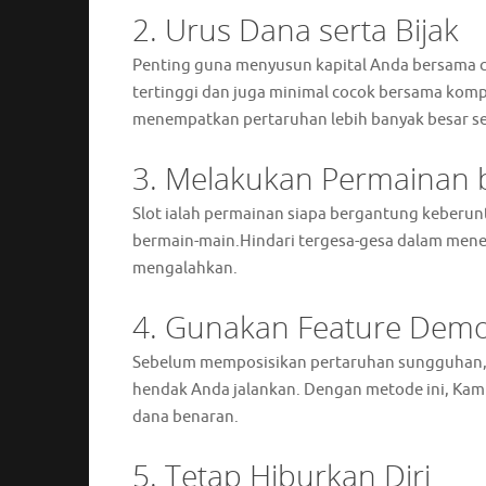
2. Urus Dana serta Bijak
Penting guna menyusun kapital Anda bersama ce
tertinggi dan juga minimal cocok bersama komp
menempatkan pertaruhan lebih banyak besar se
3. Melakukan Permainan 
Slot ialah permainan siapa bergantung keberunt
bermain-main.Hindari tergesa-gesa dalam mene
mengalahkan.
4. Gunakan Feature Dem
Sebelum memposisikan pertaruhan sungguhan, util
hendak Anda jalankan. Dengan metode ini, Kam
dana benaran.
5. Tetap Hiburkan Diri