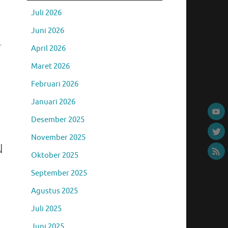
Juli 2026
Juni 2026
r
April 2026
Maret 2026
Februari 2026
Januari 2026
Desember 2025
November 2025
u
Oktober 2025
September 2025
Agustus 2025
Juli 2025
Juni 2025