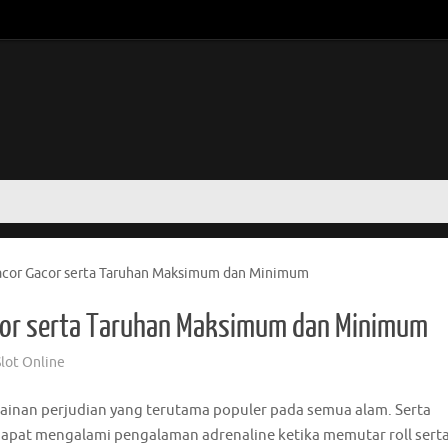
acor Gacor serta Taruhan Maksimum dan Minimum
acor serta Taruhan Maksimum dan Minimum
Slot Online
rmainan perjudian yang terutama populer pada semua alam. Serta
 dapat mengalami pengalaman adrenaline ketika memutar roll sert