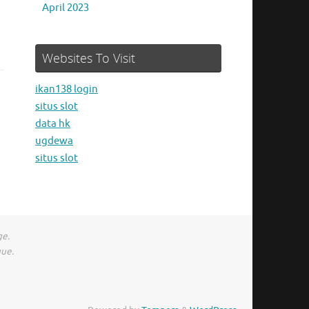
April 2023
Websites To Visit
ikan138 login
situs slot
data hk
ugdewa
situs slot
ge.
gue.