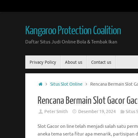
Skip
to
content
Kangaroo Protection Coalition
Daftar Situs Judi Online Bola & Tembak Ikan
Skip
Privacy Policy
About us
Contact us
to
content
Home
Situs Slot Online
Rencana Bermain Slot G
Rencana Bermain Slot Gacor G
Peter Smith
Desember 19, 2024
Situs 
Slot Gacor on line telah menjadi salah satu pe
aneka tema serta fitur apa menarik, partisipan