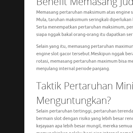
Benefit Memasang Ju
Memasang pertaruhan maksimum atas engine s
Mula, taruhan maksimum seringkali diperlukan
Serta menempatkan pertaruhan maksimum, pe
siapa nggak bakal orang-orang itu dapatkan ser
Selain yang itu, memasang pertaruhan maximum
engine slot gacor tersebut.Meskipun nggak be
rotasi, memasang pertaruhan maximum bisa m
menjulang internal periode panjang.
Taktik Pertaruhan Mi
Menguntungkan?
Selain pertaruhan tertinggi, pertaruhan teren
bermain slot dengan risiko yang lebih besar 
kejayaan apa lebih besar mungil, mereka sem