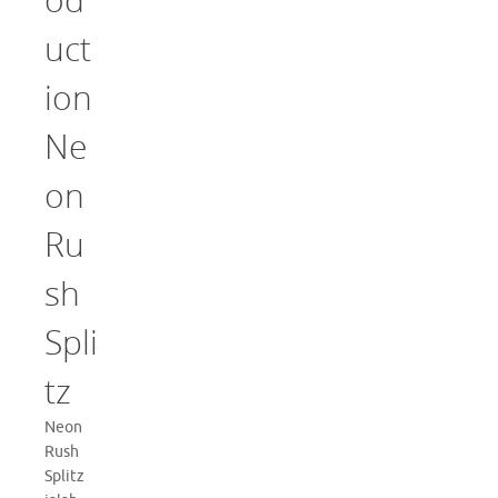
uct
ion
Ne
on
Ru
sh
Spli
tz
Neon
Rush
Splitz