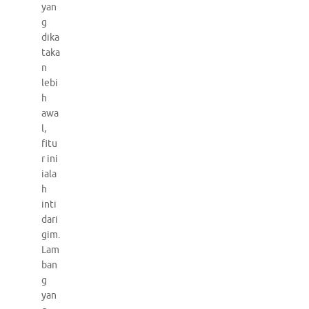
yan
g
dika
taka
n
lebi
h
awa
l,
fitu
r ini
iala
h
inti
dari
gim.
Lam
ban
g
yan