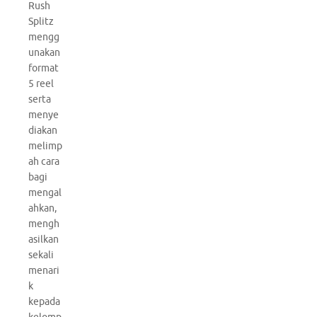
Rush
Splitz
mengg
unakan
format
5 reel
serta
menye
diakan
melimp
ah cara
bagi
mengal
ahkan,
mengh
asilkan
sekali
menari
k
kepada