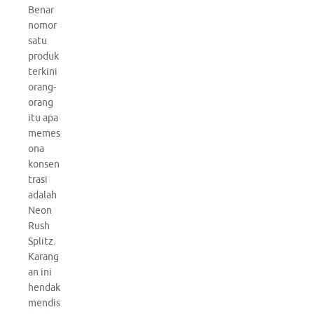
Benar
nomor
satu
produk
terkini
orang-
orang
itu apa
memes
ona
konsen
trasi
adalah
Neon
Rush
Splitz.
Karang
an ini
hendak
mendis