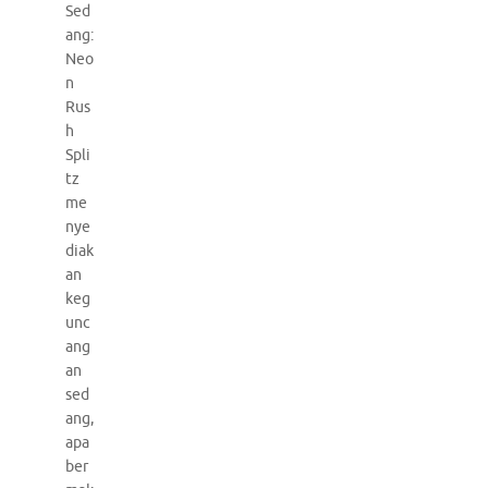
Sed
ang:
Neo
n
Rus
h
Spli
tz
me
nye
diak
an
keg
unc
ang
an
sed
ang,
apa
ber