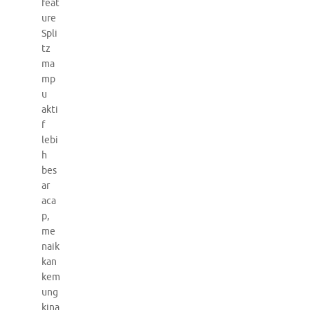
feat
ure
Spli
tz
ma
mp
u
akti
f
lebi
h
bes
ar
aca
p,
me
naik
kan
kem
ung
kina