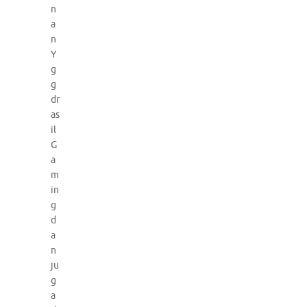
n
a
n
Y
g
g
dr
as
il
G
a
m
in
g
d
a
n
ju
g
a