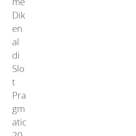
me
Dik
en
al
di
Slo
t
Pra
gm
atic
20