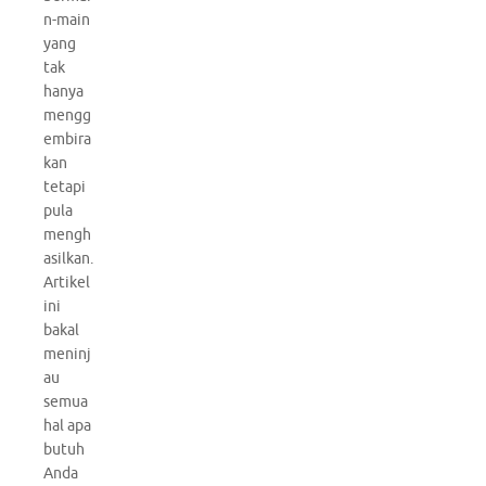
n-main
yang
tak
hanya
mengg
embira
kan
tetapi
pula
mengh
asilkan.
Artikel
ini
bakal
meninj
au
semua
hal apa
butuh
Anda