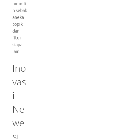
memili
h sebab
aneka
topik
dan
fitur
siapa
lain.
Ino
vas
i
Ne
we
st