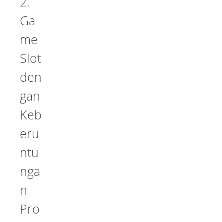
2.
Ga
me
Slot
den
gan
Keb
eru
ntu
nga
n
Pro