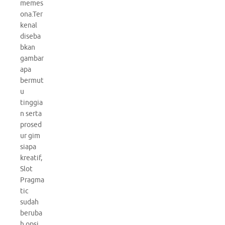
memes
ona.Ter
kenal
diseba
bkan
gambar
apa
bermut
u
tinggia
n serta
prosed
ur gim
siapa
kreatif,
Slot
Pragma
tic
sudah
beruba
h opsi