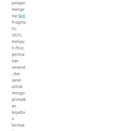
pelajari
menge
nai
Slot
Pragma
tic
2025,
melipu
ti fitur,
permai
nan
newest
, dan
saran
untuk
mengo
ptimalk
an
kejadia
n
bermai