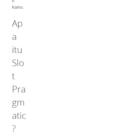
n
Kamu.
Ap
a
itu
Slo
t
Pra
gm
atic
?