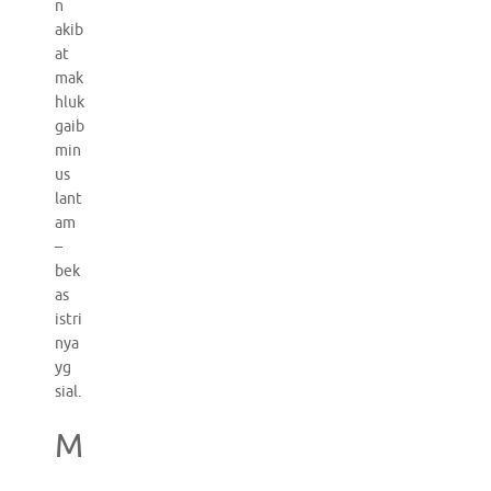
n
akib
at
mak
hluk
gaib
min
us
lant
am
–
bek
as
istri
nya
yg
sial.
M