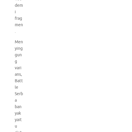
dem
i
frag
men
.
Men
ying
gun
g
vari
ans,
Batt
le
Serb
a
ban
yak
yait
u