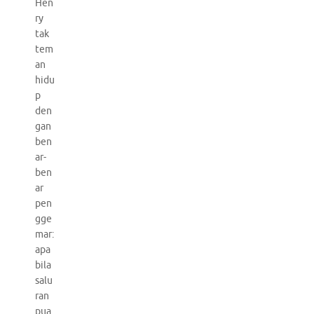
Hen
ry
tak
tem
an
hidu
p
den
gan
ben
ar-
ben
ar
pen
gge
mar:
apa
bila
salu
ran
pua