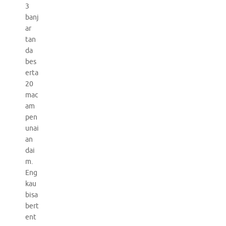
3
banj
ar
tan
da
bes
erta
20
mac
am
pen
unai
an
dai
m.
Eng
kau
bisa
bert
ent