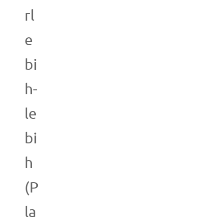
rl
e
bi
h-
le
bi
h
(P
la