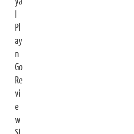
ya
l
Pl
ay
n
Go
Re
vi
e
w
Sl