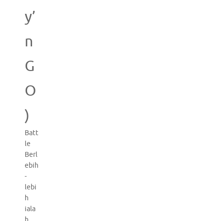
y’
n
G
O
)
Batt
le
Berl
ebih
-
lebi
h
iala
h