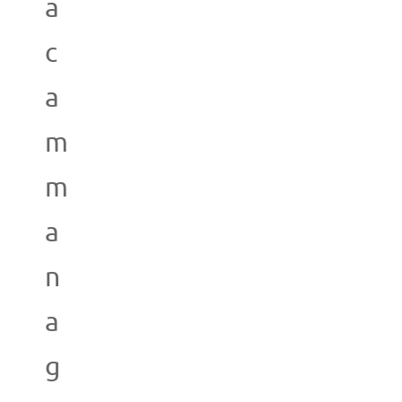
a
c
a
m
m
a
n
a
g