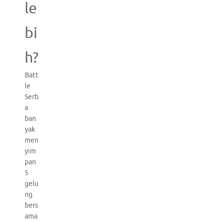
le
bi
h?
Batt
le
Serb
a
ban
yak
men
yim
pan
5
gelu
ng
bers
ama