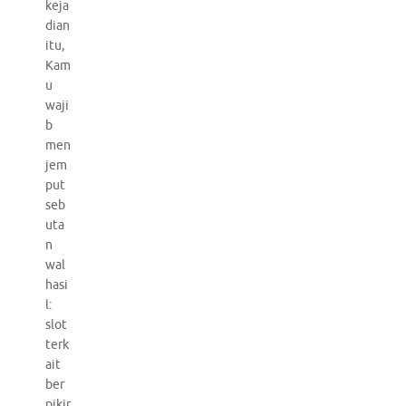
keja
dian
itu,
Kam
u
waji
b
men
jem
put
seb
uta
n
wal
hasi
l:
slot
terk
ait
ber
pikir