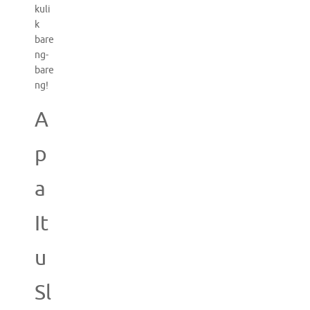
kuli
k
bare
ng-
bare
ng!
A
p
a
It
u
Sl