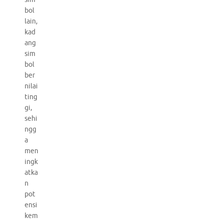
bol
lain,
kad
ang
sim
bol
ber
nilai
ting
gi,
sehi
ngg
a
men
ingk
atka
n
pot
ensi
kem