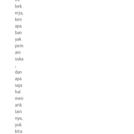
bek
erja,
ken
apa
ban
yak
pem
ain
suka
,
dan
apa
saja
hal
men
arik
lain
nya,
yuk
kita