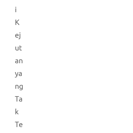
i
K
ej
ut
an
ya
ng
Ta
k
Te