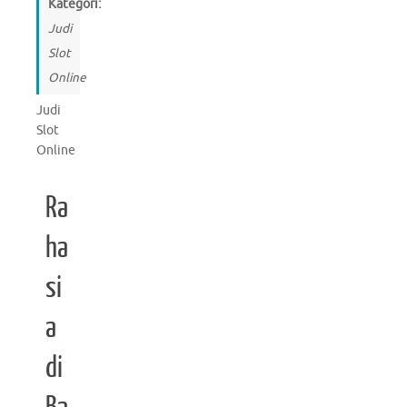
Kategori:
Judi
Slot
Online
Judi
Slot
Online
Ra
ha
si
a
di