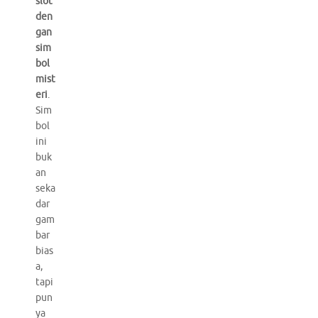
slot
den
gan
sim
bol
mist
eri
.
Sim
bol
ini
buk
an
seka
dar
gam
bar
bias
a,
tapi
pun
ya