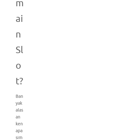
m
ai
n
Sl
o
t?
Ban
yak
alas
an
ken
apa
sim