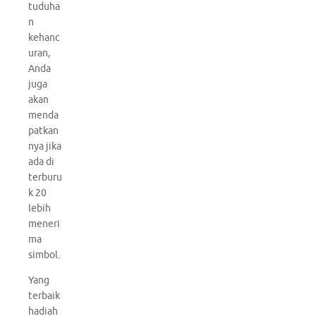
tuduha
n
kehanc
uran,
Anda
juga
akan
menda
patkan
nya jika
ada di
terburu
k 20
lebih
meneri
ma
simbol.
Yang
terbaik
hadiah