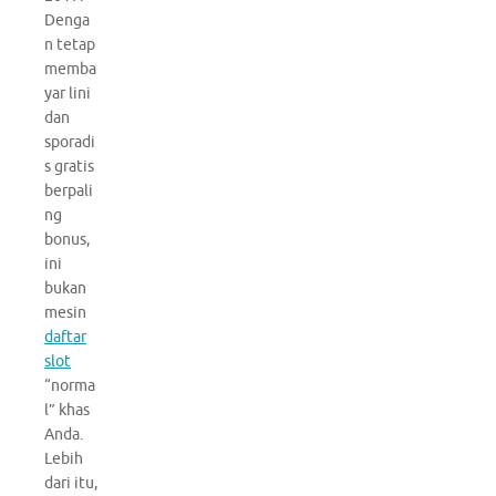
Denga
n tetap
memba
yar lini
dan
sporadi
s gratis
berpali
ng
bonus,
ini
bukan
mesin
⁠daftar
slot
“norma
l” khas
Anda.
Lebih
dari itu,