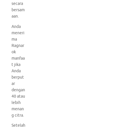
secara
bersam
aan.
Anda
meneri
ma
Ragnar
ok
manfaa
t jika
Anda
berput
ar
dengan
40 atau
lebih
menan
g citra.
Setelah