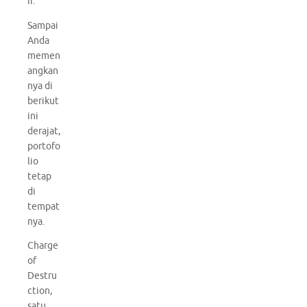
ir.
Sampai
Anda
memen
angkan
nya di
berikut
ini
derajat,
portofo
lio
tetap
di
tempat
nya.
Charge
of
Destru
ction,
satu