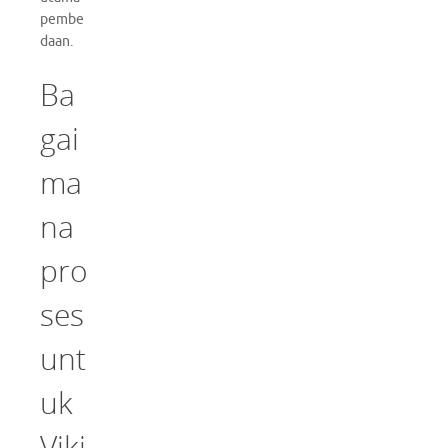
pembe
daan.
Ba
gai
ma
na
pro
ses
unt
uk
Viki