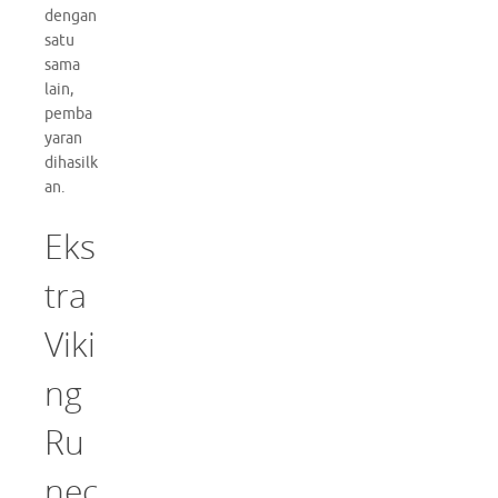
dengan
satu
sama
lain,
pemba
yaran
dihasilk
an.
Eks
tra
Viki
ng
Ru
nec