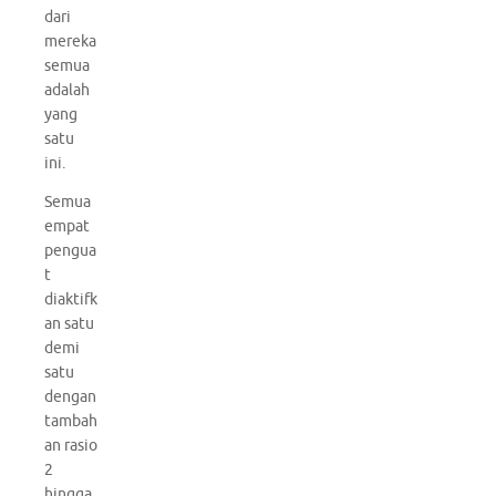
dari
mereka
semua
adalah
yang
satu
ini.
Semua
empat
pengua
t
diaktifk
an satu
demi
satu
dengan
tambah
an rasio
2
hingga