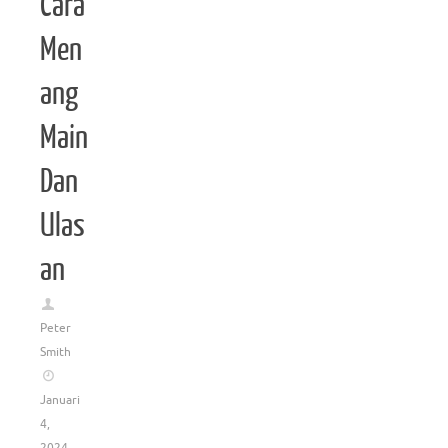
Cara
Men
ang
Main
Dan
Ulas
an
Peter
Smith
Januari
4,