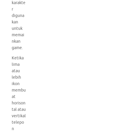
karakte
r
diguna
kan
untuk
memai
nkan
game.
Ketika
lima
atau
lebih
ikon
membu
at
horison
tal atau
vertikal
telepo
n