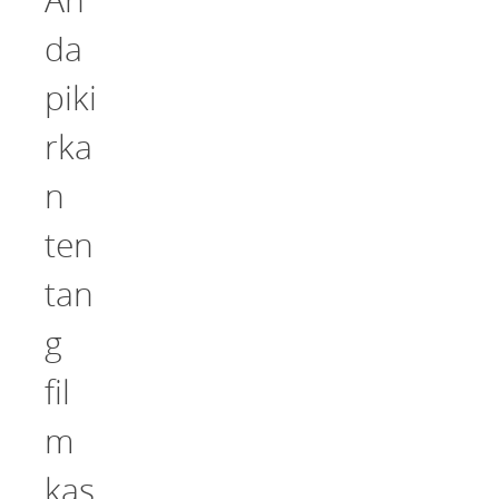
da
piki
rka
n
ten
tan
g
fil
m
kas