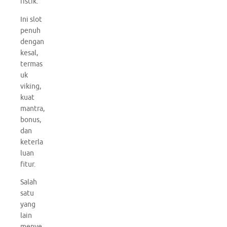
ristik.
Ini slot
penuh
dengan
kesal,
termas
uk
viking,
kuat
mantra,
bonus,
dan
keterla
luan
fitur.
Salah
satu
yang
lain
menye