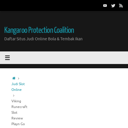
Skip
to
content
Kangaroo Protection Coalition
Daftar Situs Judi Online Bola & Tembak Ikan
Home
Judi Slot
Online
Viking
Runecraft
Slot
Review
Playn Go