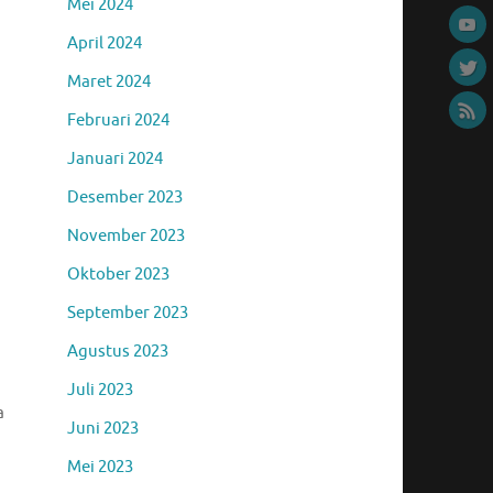
Mei 2024
April 2024
Maret 2024
Februari 2024
Januari 2024
Desember 2023
November 2023
Oktober 2023
September 2023
Agustus 2023
Juli 2023
a
Juni 2023
Mei 2023