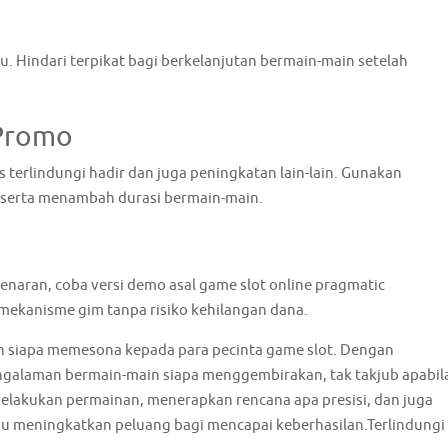
tu. Hindari terpikat bagi berkelanjutan bermain-main setelah
 Promo
terlindungi hadir dan juga peningkatan lain-lain. Gunakan
 serta menambah durasi bermain-main.
naran, coba versi demo asal game slot online pragmatic
ekanisme gim tanpa risiko kehilangan dana.
n siapa memesona kepada para pecinta game slot. Dengan
engalaman bermain-main siapa menggembirakan, tak takjub apabil
 melakukan permainan, menerapkan rencana apa presisi, dan juga
pu meningkatkan peluang bagi mencapai keberhasilan.Terlindungi