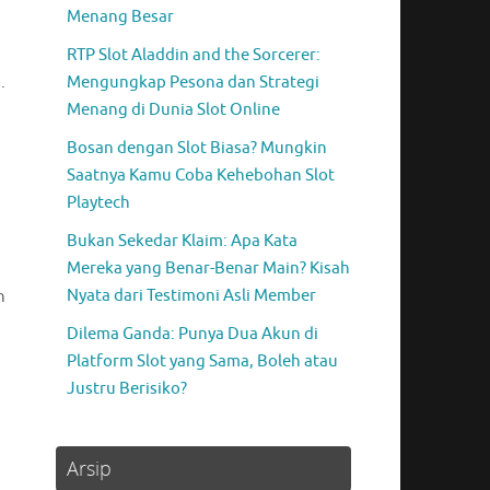
Menang Besar
RTP Slot Aladdin and the Sorcerer:
.
Mengungkap Pesona dan Strategi
Menang di Dunia Slot Online
Bosan dengan Slot Biasa? Mungkin
Saatnya Kamu Coba Kehebohan Slot
Playtech
Bukan Sekedar Klaim: Apa Kata
Mereka yang Benar-Benar Main? Kisah
Nyata dari Testimoni Asli Member
n
Dilema Ganda: Punya Dua Akun di
Platform Slot yang Sama, Boleh atau
Justru Berisiko?
Arsip