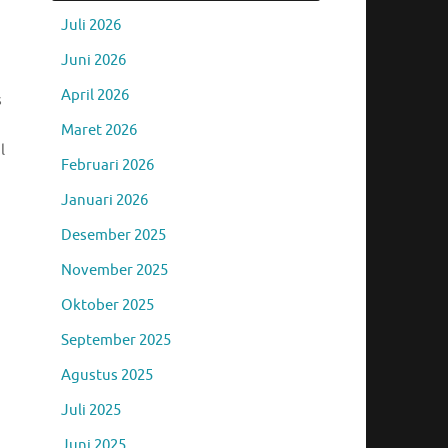
Juli 2026
Juni 2026
April 2026
s
Maret 2026
l
Februari 2026
Januari 2026
Desember 2025
November 2025
Oktober 2025
September 2025
Agustus 2025
Juli 2025
Juni 2025