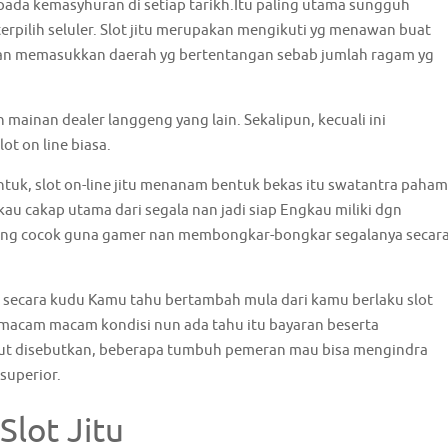
da kemasyhuran di setiap tarikh.Itu paling utama sungguh
terpilih seluler. Slot jitu merupakan mengikuti yg menawan buat
ikan memasukkan daerah yg bertentangan sebab jumlah ragam yg
mainan dealer langgeng yang lain. Sekalipun, kecuali ini
ot on line biasa.
ntuk, slot on-line jitu menanam bentuk bekas itu swatantra paham
u cakap utama dari segala nan jadi siap Engkau miliki dgn
nting cocok guna gamer nan membongkar-bongkar segalanya secar
secara kudu Kamu tahu bertambah mula dari kamu berlaku slot
rmacam macam kondisi nun ada tahu itu bayaran beserta
but disebutkan, beberapa tumbuh pemeran mau bisa mengindra
superior.
Slot Jitu