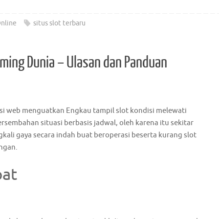
Online
situs slot terbaru
Gaming Dunia – Ulasan dan Panduan
kasi web menguatkan Engkau tampil slot kondisi melewati
rsembahan situasi berbasis jadwal, oleh karena itu sekitar
ngkali gaya secara indah buat beroperasi beserta kurang slot
ngan.
pat