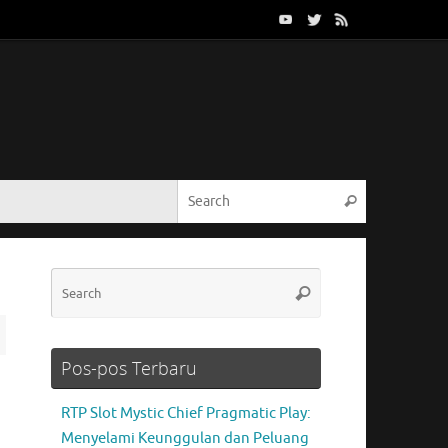
Search for:
Search
Search
Search
for:
Pos-pos Terbaru
RTP Slot Mystic Chief Pragmatic Play:
Menyelami Keunggulan dan Peluang