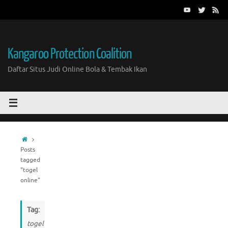
Skip
to
content
Kangaroo Protection Coalition
Daftar Situs Judi Online Bola & Tembak Ikan
Home
Posts
tagged
"togel
online"
Tag:
togel