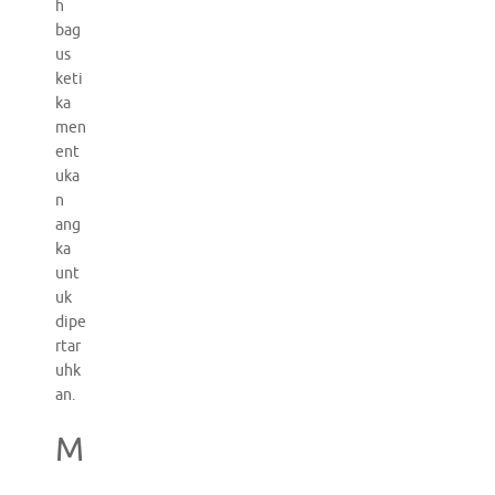
h
bag
us
keti
ka
men
ent
uka
n
ang
ka
unt
uk
dipe
rtar
uhk
an.
M