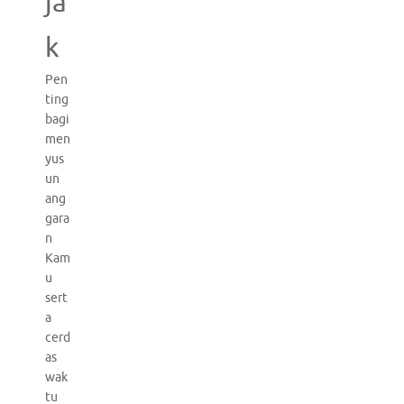
ja
k
Pen
ting
bagi
men
yus
un
ang
gara
n
Kam
u
sert
a
cerd
as
wak
tu