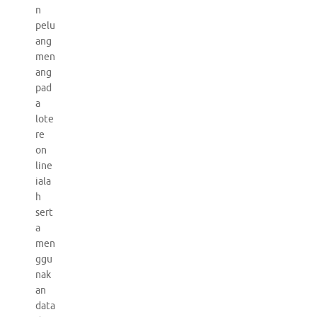
n
pelu
ang
men
ang
pad
a
lote
re
on
line
iala
h
sert
a
men
ggu
nak
an
data