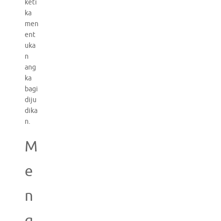
keti
ka
men
ent
uka
n
ang
ka
bagi
diju
dika
n.
M
e
n
g