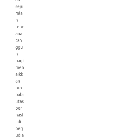
seju
mla
h
renc
ana
tan
ggu
h
bagi
men
aikk
an
pro
babi
litas
ber
hasi
l di
perj
udia