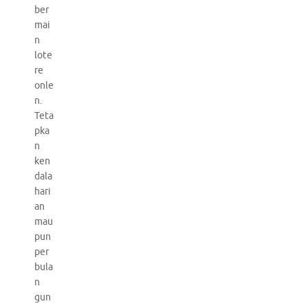
ber
mai
n
lote
re
onle
n.
Teta
pka
n
ken
dala
hari
an
mau
pun
per
bula
n
gun