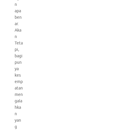
n
apa
ben
ar.
Aka
n
Teta
pi,
bagi
pun
ya
kes
emp
atan
men
gala
hka
n
yan
g