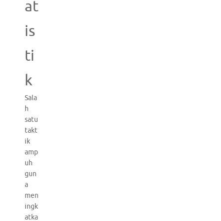
at
is
ti
k
Sala
h
satu
takt
ik
amp
uh
gun
a
men
ingk
atka