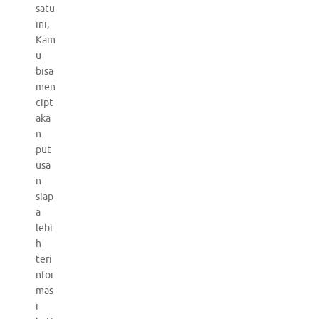
satu
ini,
Kam
u
bisa
men
cipt
aka
n
put
usa
n
siap
a
lebi
h
teri
nfor
mas
i