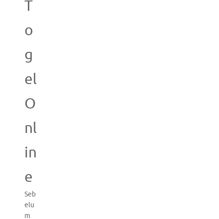
T
o
g
el
O
nl
in
e
Seb
elu
m