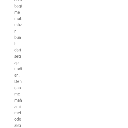
bagi
me
mut
uska
n
bua
h
dari
seti
ap
undi
an.
Den
gan
me
mah
ami
met
ode
akti