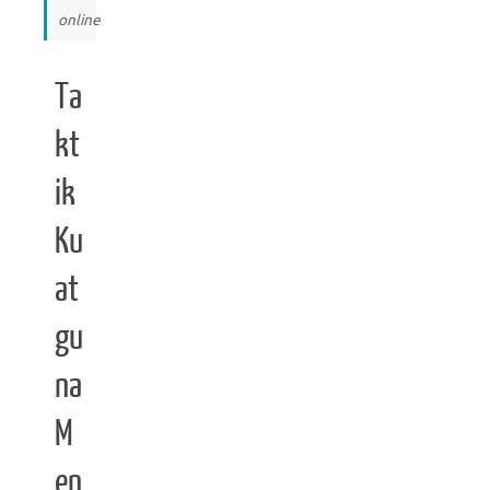
online
Ta
kt
ik
Ku
at
gu
na
M
en