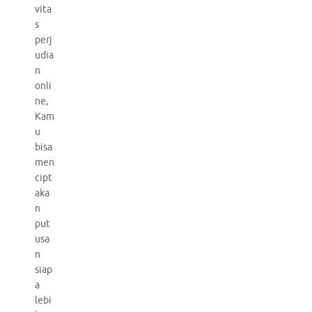
vita
s
perj
udia
n
onli
ne,
Kam
u
bisa
men
cipt
aka
n
put
usa
n
siap
a
lebi