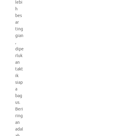
lebi
h
bes
ar
ting
gian
,
dipe
rluk
an
takt
ik
siap
a
bag
us.
Beri
ring
an
adal
ah