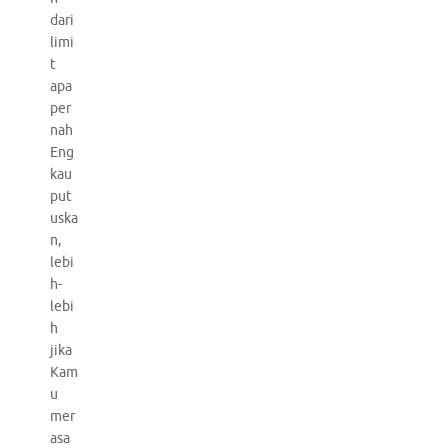
dari
limi
t
apa
per
nah
Eng
kau
put
uska
n,
lebi
h-
lebi
h
jika
Kam
u
mer
asa