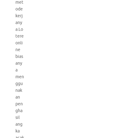
met
ode
kerj
any
a.Lo
tere
onli
ne
bias
any
a
men
ggu
nak
an
pen
gha
sil
ang
ka
acak