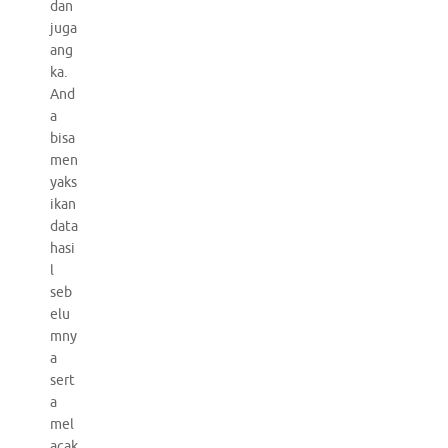
dan
juga
ang
ka.
And
a
bisa
men
yaks
ikan
data
hasi
l
seb
elu
mny
a
sert
a
mel
acak