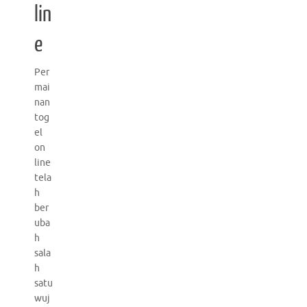
lin
e
Per
mai
nan
tog
el
on
line
tela
h
ber
uba
h
sala
h
satu
wuj