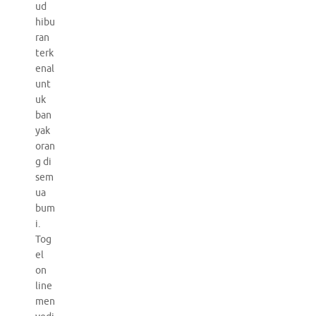
ud
hibu
ran
terk
enal
unt
uk
ban
yak
oran
g di
sem
ua
bum
i.
Tog
el
on
line
men