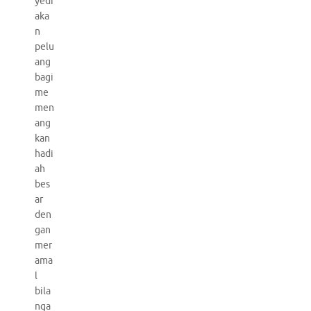
yedi
aka
n
pelu
ang
bagi
me
men
ang
kan
hadi
ah
bes
ar
den
gan
mer
ama
l
bila
nga