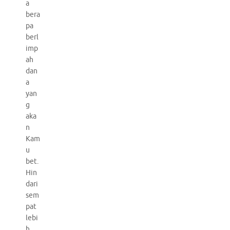
a
bera
pa
berl
imp
ah
dan
a
yan
g
aka
n
Kam
u
bet.
Hin
dari
sem
pat
lebi
h