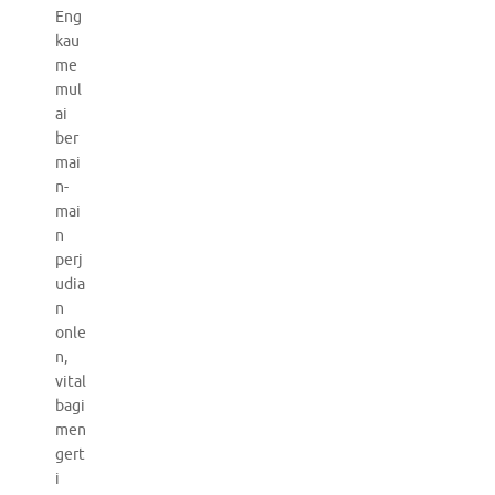
Eng
kau
me
mul
ai
ber
mai
n-
mai
n
perj
udia
n
onle
n,
vital
bagi
men
gert
i