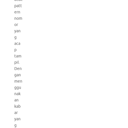
patt
ern
nom
or
yan
g
aca
p
tam
pil.
Den
gan
men
ggu
nak
an
kab
ar
yan
g