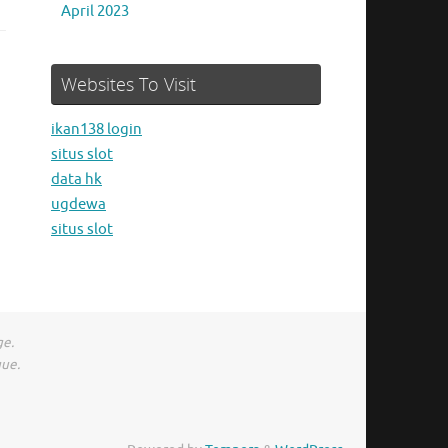
April 2023
Websites To Visit
ikan138 login
situs slot
data hk
ugdewa
situs slot
ge.
gue.