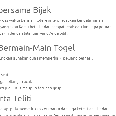
bersama Bijak
das waktu bermain lotere onlen. Tetapkan kendala harian
ang akan Kamu bet. Hindari sempat lebih dari limit apa pernah
yakin dengan bilangan yang Anda pilih.
Bermain-Main Togel
t Engkau gunakan guna memperbaiki peluang berhasil
uncul
gan bilangan acak
i judi lurus maupun taruhan grup
ta Teliti
tapi pula memerlukan kesabaran dan juga ketelitian. Hindari
upun membuat putusan akhir. Sediakan durasi guna menganalisis