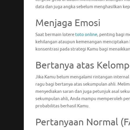
data dan juga angka sebelum menghasilkan kep
Menjaga Emosi
Saat bermain lotere
toto online
, penting bagi m
kehilangan ataupun kemenangan menciptakan Ka
konsentrasi pada strategi Kamu bagi menaikkan 
Bertanya atas Kelomp
Jika Kamu belum mengalami rintangan internal 
ragu bagi bertanya atas sekumpulan ahli. Melim
menyediakan saran dan juga petunjuk asal se
sekumpulan ahli, Anda mampu memperoleh peng
probabilitas berhasil Kamu.
Pertanyaan Normal (