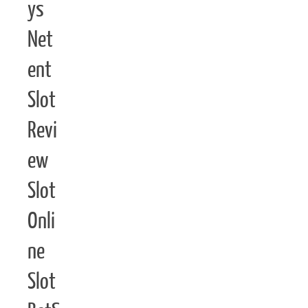
ys
Net
ent
Slot
Revi
ew
Slot
Onli
ne
Slot