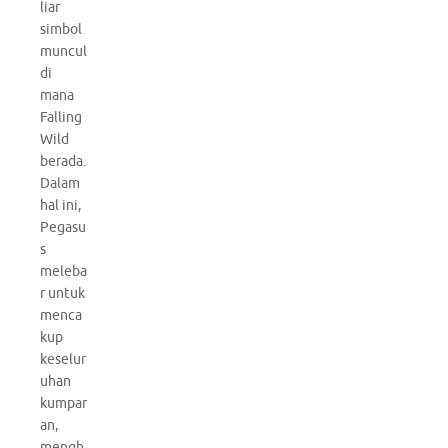
liar
simbol
muncul
di
mana
Falling
Wild
berada.
Dalam
hal ini,
Pegasu
s
meleba
r untuk
menca
kup
keselur
uhan
kumpar
an,
mengh