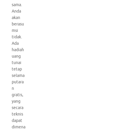
sama.
Anda
akan
berasu
msi
tidak.
Ada
hadiah
uang
tunai
tetap
selama
putara
n
gratis,
yang
secara
teknis
dapat
dimena