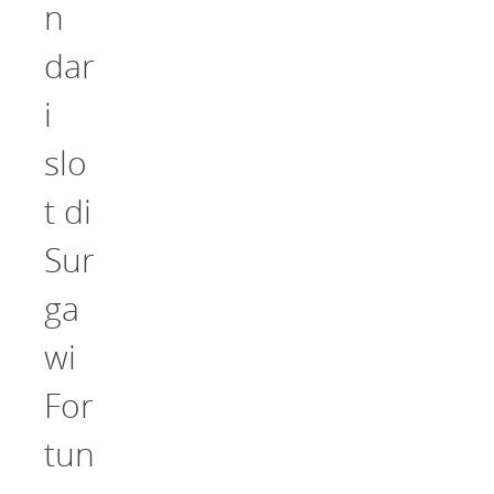
n
dar
i
slo
t di
Sur
ga
wi
For
tun