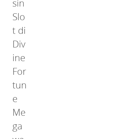
sin
Slo
t di
Div
ine
For
tun
e
Me
ga