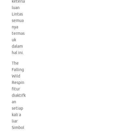
keterla
luan
Lintas
semua
nya
termas
uk
dalam
hal ini.
The
Falling
Wild
Respin
fitur
diaktifk
an
setiap
kali a
liar
Simbol