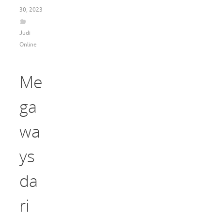
30, 2023
Judi
Online
Me
ga
wa
ys
da
ri