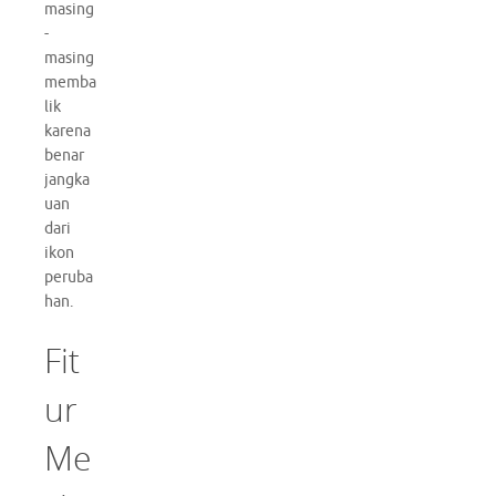
masing
-
masing
memba
lik
karena
benar
jangka
uan
dari
ikon
peruba
han.
Fit
ur
Me