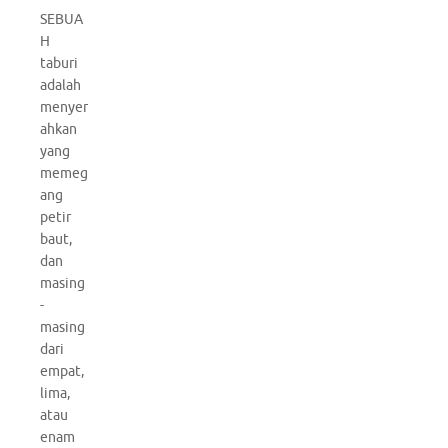
SEBUA
H
taburi
adalah
menyer
ahkan
yang
memeg
ang
petir
baut,
dan
masing
-
masing
dari
empat,
lima,
atau
enam