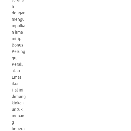
taruha
n
dengan
mengu
mpulka
n lima
mirip
Bonus
Perung
gu,
Perak,
atau
Emas
ikon.
Hal ini
dimung
kinkan
untuk
menan
g
bebera