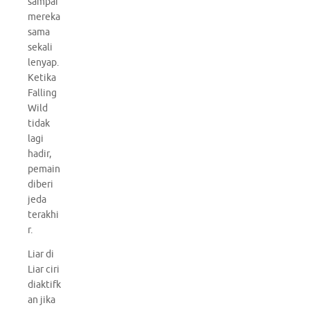
sampai
mereka
sama
sekali
lenyap.
Ketika
Falling
Wild
tidak
lagi
hadir,
pemain
diberi
jeda
terakhi
r.
Liar di
Liar ciri
diaktifk
an jika