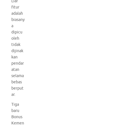
Liar
fitur
adalah
biasany
a
dipicu
oleh
tidak
dijinak
kan
pendar
atan
selama
bebas
berput
ar.
Tiga
baru
Bonus
Kemen