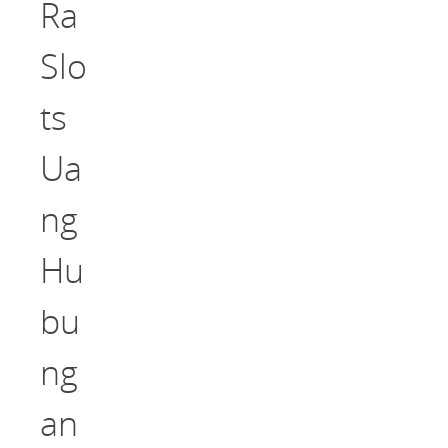
Ra
Slo
ts
Ua
ng
Hu
bu
ng
an