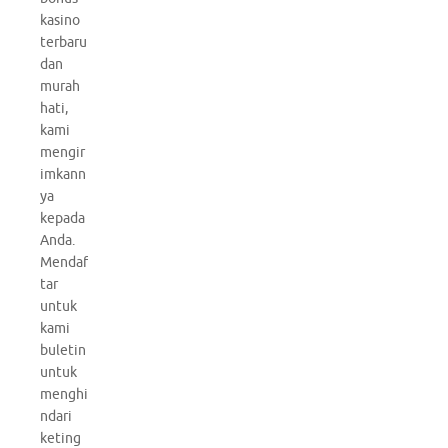
kasino
terbaru
dan
murah
hati,
kami
mengir
imkann
ya
kepada
Anda.
Mendaf
tar
untuk
kami
buletin
untuk
menghi
ndari
keting