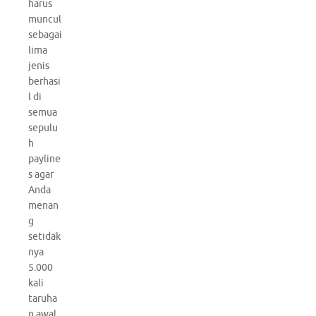
harus
muncul
sebagai
lima
jenis
berhasi
l di
semua
sepulu
h
payline
s agar
Anda
menan
g
setidak
nya
5.000
kali
taruha
n awal