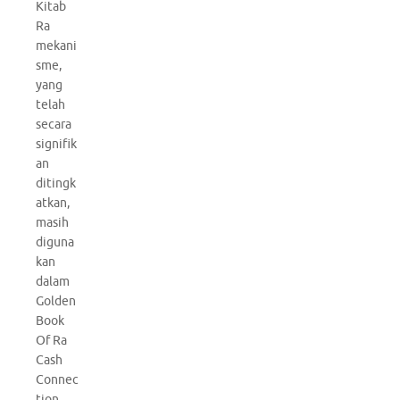
Kitab
Ra
mekani
sme,
yang
telah
secara
signifik
an
ditingk
atkan,
masih
diguna
kan
dalam
Golden
Book
Of Ra
Cash
Connec
tion