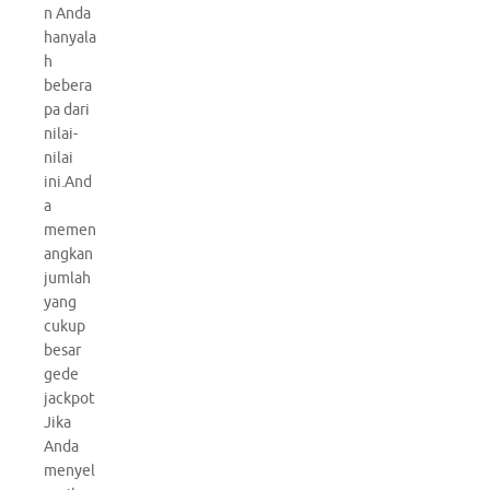
n Anda
hanyala
h
bebera
pa dari
nilai-
nilai
ini.And
a
memen
angkan
jumlah
yang
cukup
besar
gede
jackpot
Jika
Anda
menyel