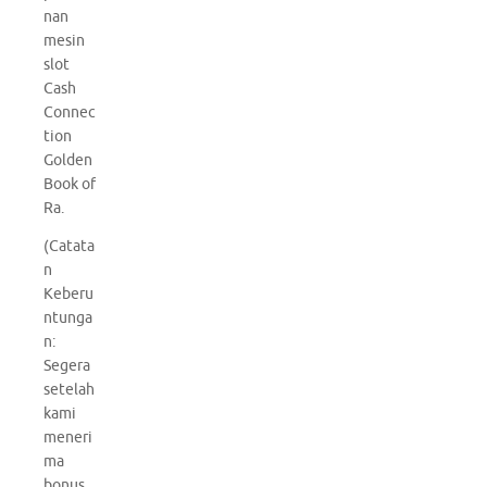
nan
mesin
slot
Cash
Connec
tion
Golden
Book of
Ra.
(Catata
n
Keberu
ntunga
n:
Segera
setelah
kami
meneri
ma
bonus