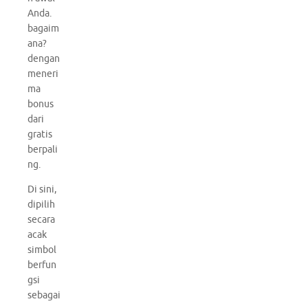
Anda.
bagaim
ana?
dengan
meneri
ma
bonus
dari
gratis
berpali
ng.
Di sini,
dipilih
secara
acak
simbol
berfun
gsi
sebagai