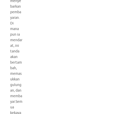
menye
barkan
pemba
yaran.
Di
mana
pun ia
mendar
at, ini
tanda
akan
bertam
bah,
memas
ukkan
gulung
an, dan
memba
yar.Sem
ua
kekaya