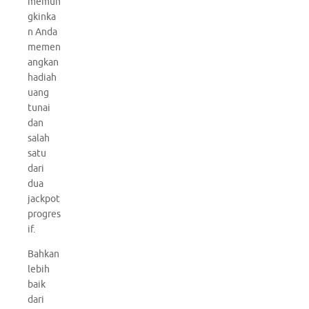
memun
gkinka
n Anda
memen
angkan
hadiah
uang
tunai
dan
salah
satu
dari
dua
jackpot
progres
if.
Bahkan
lebih
baik
dari