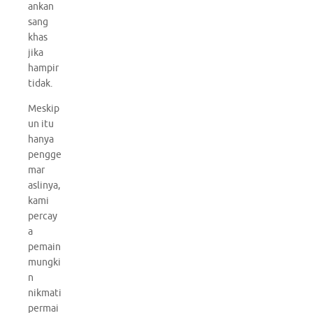
ankan
sang
khas
jika
hampir
tidak.
Meskip
un itu
hanya
pengge
mar
aslinya,
kami
percay
a
pemain
mungki
n
nikmati
permai