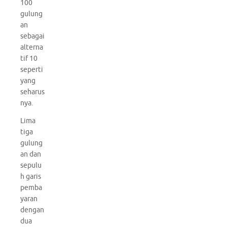
100
gulung
an
sebagai
alterna
tif 10
seperti
yang
seharus
nya.
Lima
tiga
gulung
an dan
sepulu
h garis
pemba
yaran
dengan
dua