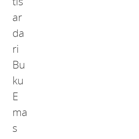
tis
ar
da
ri
Bu
ku
E
ma
s