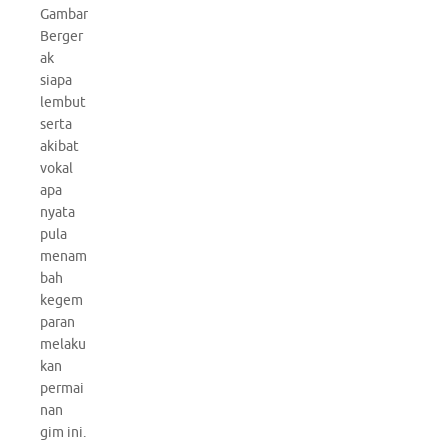
Gambar
Berger
ak
siapa
lembut
serta
akibat
vokal
apa
nyata
pula
menam
bah
kegem
paran
melaku
kan
permai
nan
gim ini.