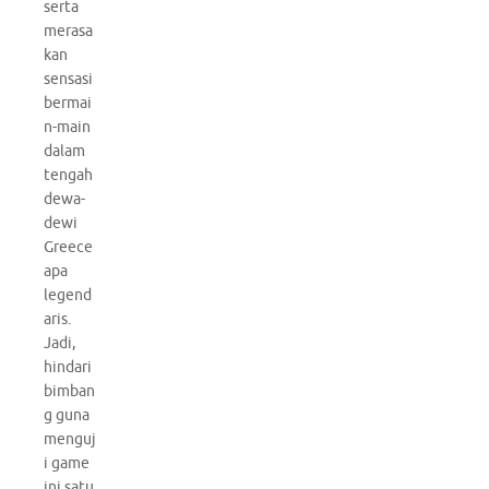
serta
merasa
kan
sensasi
bermai
n-main
dalam
tengah
dewa-
dewi
Greece
apa
legend
aris.
Jadi,
hindari
bimban
g guna
menguj
i game
ini satu