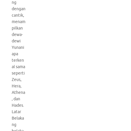
ng
dengan
cantik,
menam
pilkan
dewa-
dewi
Yunani
apa
terken
al sama
seperti
Zeus,
Hera,
Athena
, dan
Hades.
Latar
Belaka
ng