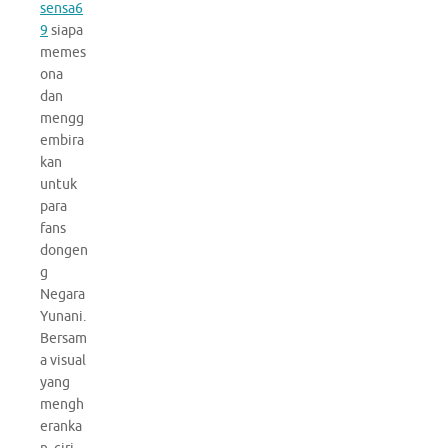
sensa6
9
siapa
memes
ona
dan
mengg
embira
kan
untuk
para
fans
dongen
g
Negara
Yunani.
Bersam
a visual
yang
mengh
eranka