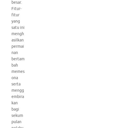
besar.
Fitur-
fitur
yang
satu ini
mengh
asilkan
permai
nan
bertam
bah
memes
ona
serta
mengg
embira
kan
bagi
sekum
pulan