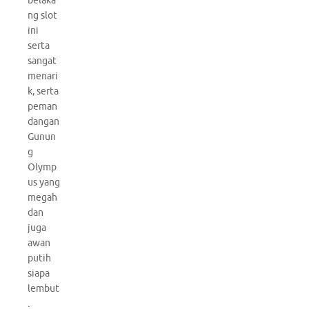
belaka
ng slot
ini
serta
sangat
menari
k, serta
peman
dangan
Gunun
g
Olymp
us yang
megah
dan
juga
awan
putih
siapa
lembut
.