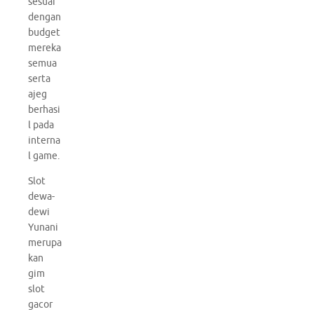
sesuai
dengan
budget
mereka
semua
serta
ajeg
berhasi
l pada
interna
l game.
Slot
dewa-
dewi
Yunani
merupa
kan
gim
slot
gacor