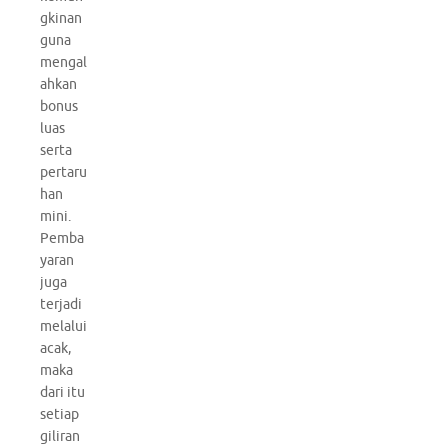
gkinan
guna
mengal
ahkan
bonus
luas
serta
pertaru
han
mini.
Pemba
yaran
juga
terjadi
melalui
acak,
maka
dari itu
setiap
giliran