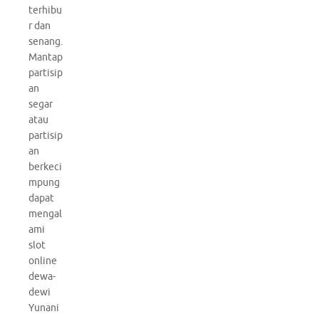
terhibu
r dan
senang.
Mantap
partisip
an
segar
atau
partisip
an
berkeci
mpung
dapat
mengal
ami
slot
online
dewa-
dewi
Yunani