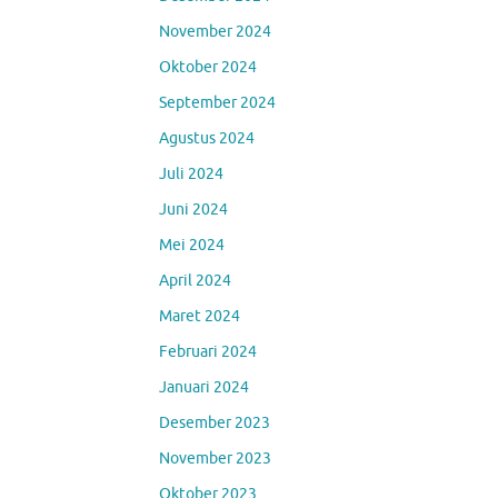
November 2024
Oktober 2024
September 2024
Agustus 2024
Juli 2024
Juni 2024
Mei 2024
April 2024
Maret 2024
Februari 2024
Januari 2024
Desember 2023
November 2023
Oktober 2023