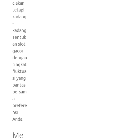
c akan
tetapi
kadang
-
kadang.
Tentuk
an slot
gacor
dengan
tingkat
fluktua
si yang
pantas
bersam
a
prefere
nsi
Anda.
Me