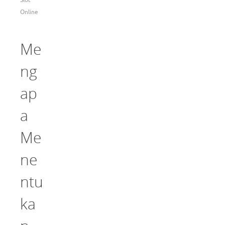
Slot
Online
Me
ng
ap
a
Me
ne
ntu
ka