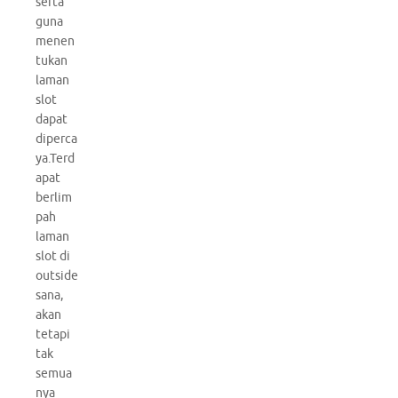
serta
guna
menen
tukan
laman
slot
dapat
diperca
ya.Terd
apat
berlim
pah
laman
slot di
outside
sana,
akan
tetapi
tak
semua
nya