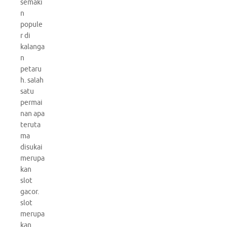
semaki
n
popule
r di
kalanga
n
petaru
h. salah
satu
permai
nan apa
teruta
ma
disukai
merupa
kan
slot
gacor.
slot
merupa
kan