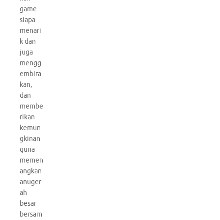
game
siapa
menari
k dan
juga
mengg
embira
kan,
dan
membe
rikan
kemun
gkinan
guna
memen
angkan
anuger
ah
besar
bersam