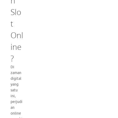
n
Slo
t
Onl
ine
?
Di
zaman
digital
yang
satu
ini,
perjudi
an
online