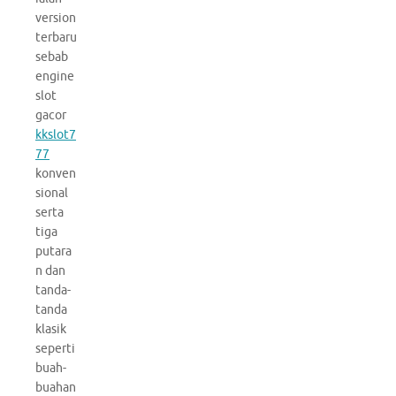
version
terbaru
sebab
engine
slot
gacor
kkslot7
77
konven
sional
serta
tiga
putara
n dan
tanda-
tanda
klasik
seperti
buah-
buahan