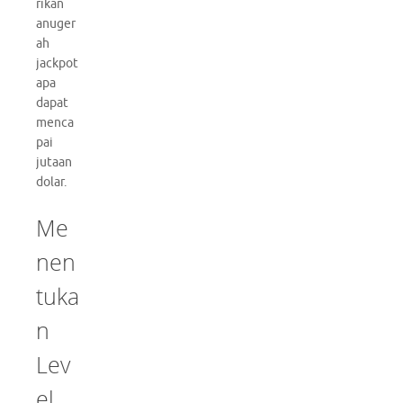
rikan
anuger
ah
jackpot
apa
dapat
menca
pai
jutaan
dolar.
Me
nen
tuka
n
Lev
el