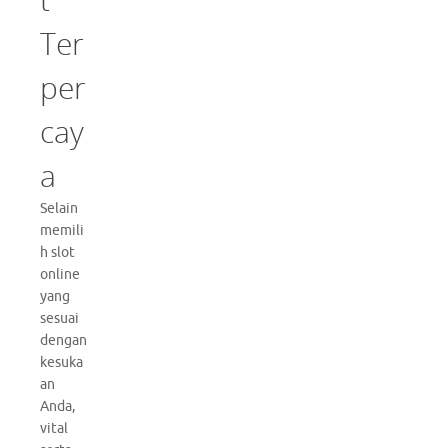
Ter
per
cay
a
Selain
memili
h slot
online
yang
sesuai
dengan
kesuka
an
Anda,
vital