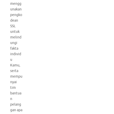
mengg
unakan
pengko
dean
SSL
untuk
melind
ungi
fakta
individ
u
Kamu,
serta
mempu
nyai
tim
bantua
n
pelang
gan apa