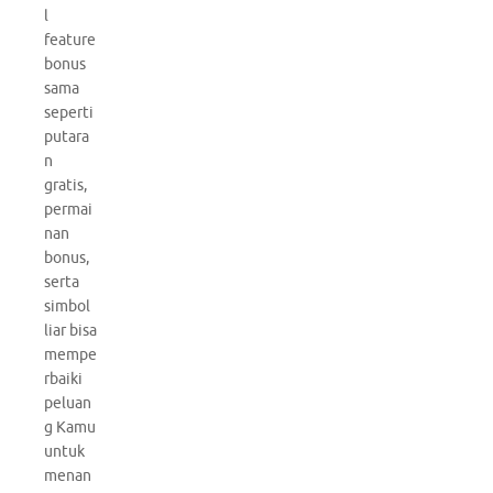
l
feature
bonus
sama
seperti
putara
n
gratis,
permai
nan
bonus,
serta
simbol
liar bisa
mempe
rbaiki
peluan
g Kamu
untuk
menan