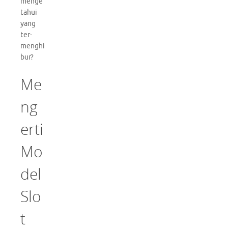
menge
tahui
yang
ter-
menghi
bur?
Me
ng
erti
Mo
del
Slo
t