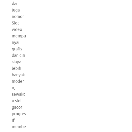
dan
juga
nomor.
Slot
video
mempu
nyai
grafis
dan ciri
siapa
lebih
banyak
moder
n,
sewakt
u slot
gacor
progres
if
membe