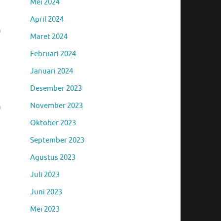
Mei 2024
April 2024
n
Maret 2024
Februari 2024
Januari 2024
Desember 2023
November 2023
n
Oktober 2023
September 2023
Agustus 2023
Juli 2023
Juni 2023
Mei 2023