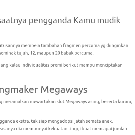
 saatnya pengganda Kamu mudik
keputusannya membela tambahan fragmen percuma yg diinginkan.
emihak tujuh, 12, maupun 20 babak percuma.
ng kalau individualitas premi berikut mampu menciptakan
ingmaker Megaways
g meramalkan mewartakan slot Megaways asing, beserta kurang
ganda ekstra, tak siap mengadopsi jatah semata anak,
asanya dia mempunyai kekuatan tinggi buat mencapai jumlah