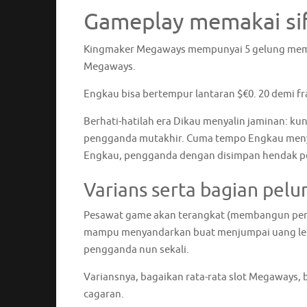
Gameplay memakai si
Kingmaker Megaways mempunyai 5 gelung mema
Megaways.
Engkau bisa bertempur lantaran $€0. 20 demi f
Berhati-hatilah era Dikau menyalin jaminan: k
pengganda mutakhir. Cuma tempo Engkau menye
Engkau, pengganda dengan disimpan hendak p
Varians serta bagian pe
Pesawat game akan terangkat (membangun pen
mampu menyandarkan buat menjumpai uang lelah
pengganda nun sekali.
Variansnya, bagaikan rata-rata slot Megaways,
cagaran.