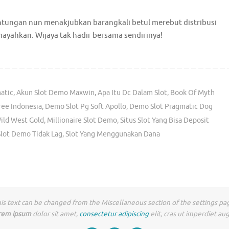
ntungan nun menakjubkan barangkali betul merebut distribusi
mayahkan. Wijaya tak hadir bersama sendirinya!
atic
,
Akun Slot Demo Maxwin
,
Apa Itu Dc Dalam Slot
,
Book Of Myth
ee Indonesia
,
Demo Slot Pg Soft Apollo
,
Demo Slot Pragmatic Dog
ild West Gold
,
Millionaire Slot Demo
,
Situs Slot Yang Bisa Deposit
Slot Demo Tidak Lag
,
Slot Yang Menggunakan Dana
is text can be changed from the Miscellaneous section of the settings pa
rem ipsum
dolor sit amet,
consectetur adipiscing
elit, cras ut imperdiet au