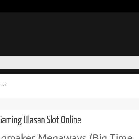
lsa"
aming Ulasan Slot Online
ingmaker Megaways (Big Time