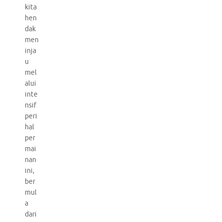
kita
hen
dak
men
inja
u
mel
alui
inte
nsif
peri
hal
per
mai
nan
ini,
ber
mul
a
dari