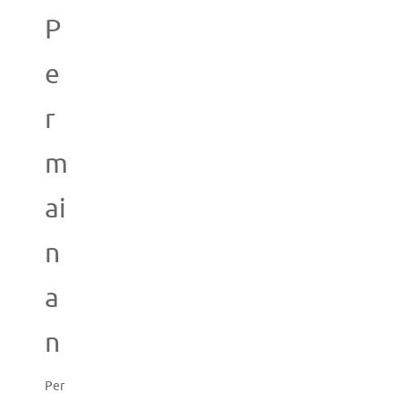
P
e
r
m
ai
n
a
n
Per