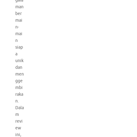
gala
man
ber
mai
n-
mai
n
siap
a
unik
dan
men
gge
mbi
raka
n.
Dala
m
revi
ew
ini,