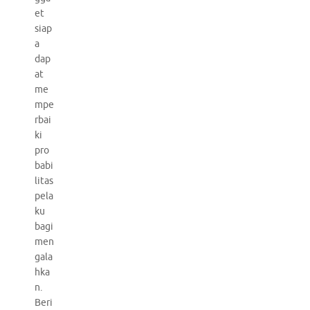
et
siap
a
dap
at
me
mpe
rbai
ki
pro
babi
litas
pela
ku
bagi
men
gala
hka
n.
Beri