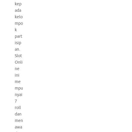
kep
ada
kelo
mpo
k
part
isip
an.
Slot
Onli
ne
ini
me
mpu
nyai
7
roll
dan
men
awa