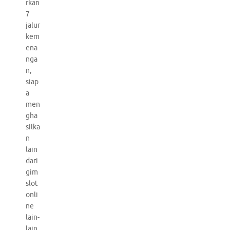
rkan
7
jalur
kem
ena
nga
n,
siap
a
men
gha
silka
n
lain
dari
gim
slot
onli
ne
lain-
lain.