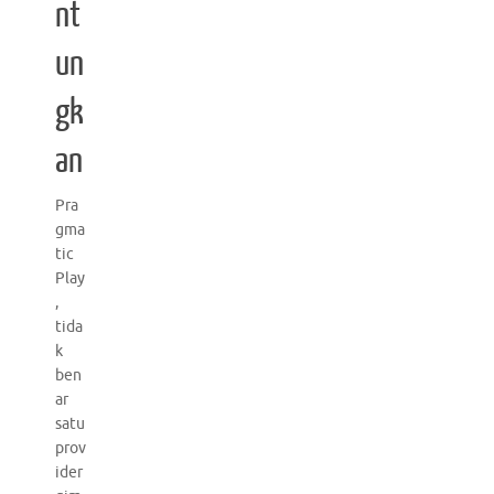
nt
un
gk
an
Pra
gma
tic
Play
,
tida
k
ben
ar
satu
prov
ider