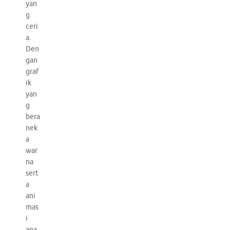
yan
g
ceri
a.
Den
gan
graf
ik
yan
g
bera
nek
a
war
na
sert
a
ani
mas
i
apa