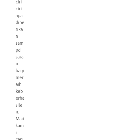
ciri-
ciri
apa
dibe
rika
n
sam
pai
sara
n
bagi
mer
aih
keb
erha
sila
n.
Mari
kam
i
cari