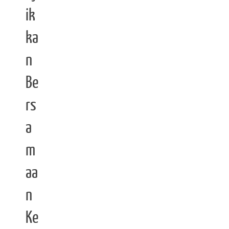
ik
ka
n
Be
rs
a
m
aa
n
Ke