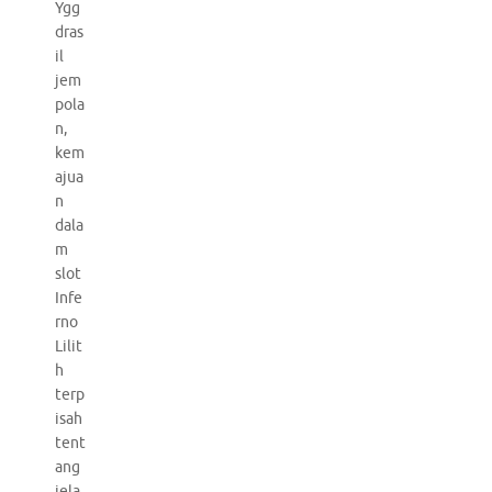
Ygg
dras
il
jem
pola
n,
kem
ajua
n
dala
m
slot
Infe
rno
Lilit
h
terp
isah
tent
ang
jela