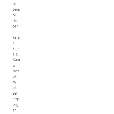
ul
benj
ol
sim
pan
an
kera
s
kep
ala,
Kam
u
mer
eka
m
jika
seh
arga
teg
ar