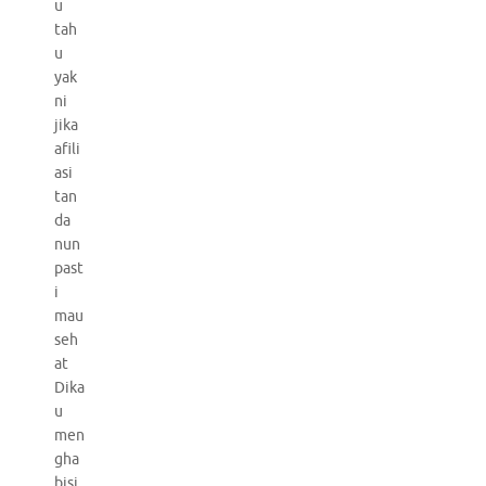
u
tah
u
yak
ni
jika
afili
asi
tan
da
nun
past
i
mau
seh
at
Dika
u
men
gha
bisi