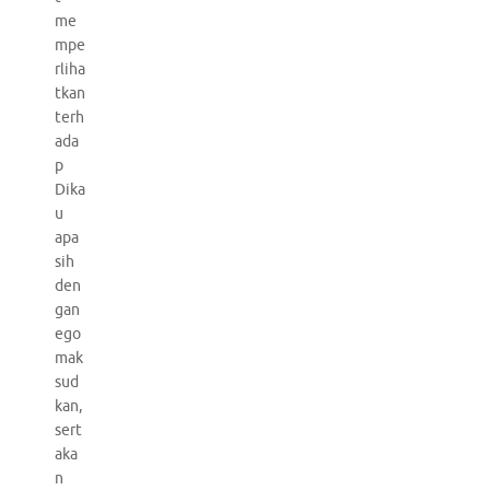
me
mpe
rliha
tkan
terh
ada
p
Dika
u
apa
sih
den
gan
ego
mak
sud
kan,
sert
aka
n