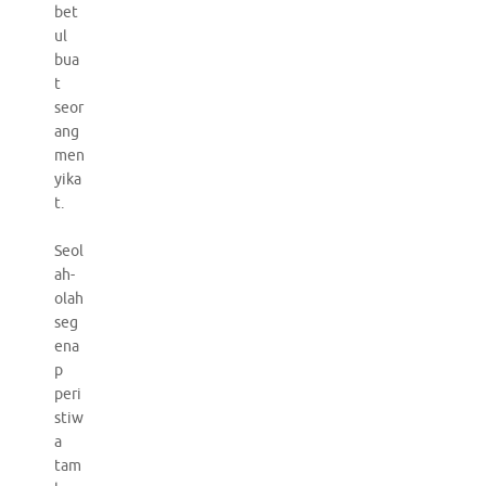
bet
ul
bua
t
seor
ang
men
yika
t.
Seol
ah-
olah
seg
ena
p
peri
stiw
a
tam