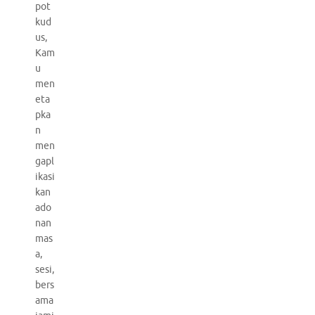
pot
kud
us,
Kam
u
men
eta
pka
n
men
gapl
ikasi
kan
ado
nan
mas
a,
sesi,
bers
ama