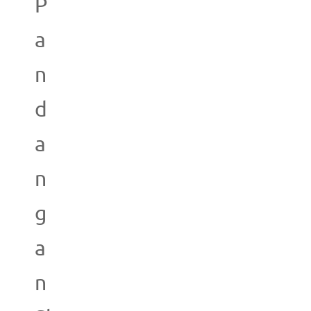
P
a
n
d
a
n
g
a
n