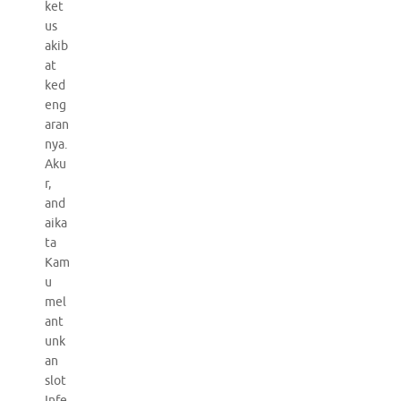
ket
us
akib
at
ked
eng
aran
nya.
Aku
r,
and
aika
ta
Kam
u
mel
ant
unk
an
slot
Infe