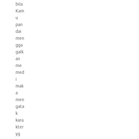
bila
Kam
u
pan
dai
men
gga
galk
an
me
med
i
mak
a
men
gata
k
kara
kter
yg