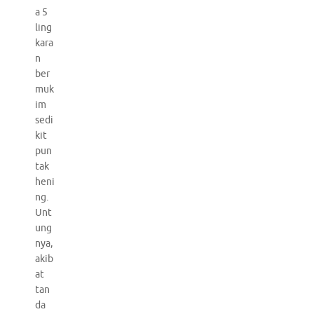
a 5
ling
kara
n
ber
muk
im
sedi
kit
pun
tak
heni
ng.
Unt
ung
nya,
akib
at
tan
da