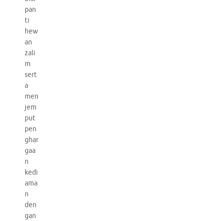
pan
ti
hew
an
zali
m
sert
a
men
jem
put
pen
ghar
gaa
n
kedi
ama
n
den
gan