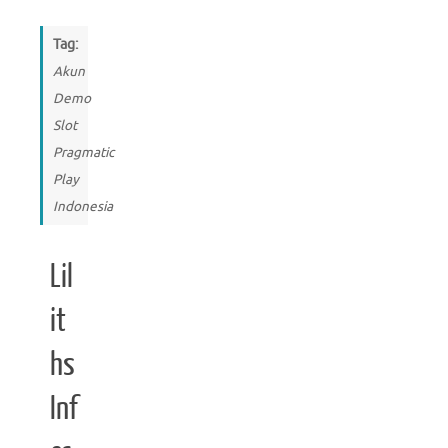
Tag:
Akun
Demo
Slot
Pragmatic
Play
Indonesia
Lil
it
hs
Inf