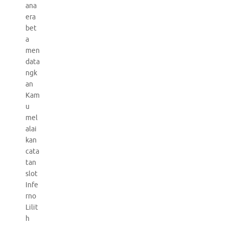
ana
era
bet
a
men
data
ngk
an
Kam
u
mel
alai
kan
cata
tan
slot
Infe
rno
Lilit
h