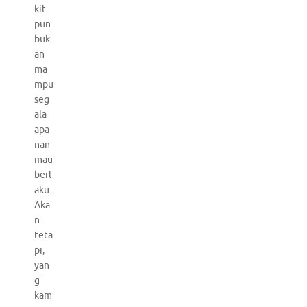
kit
pun
buk
an
ma
mpu
seg
ala
apa
nan
mau
berl
aku.
Aka
n
teta
pi,
yan
g
kam