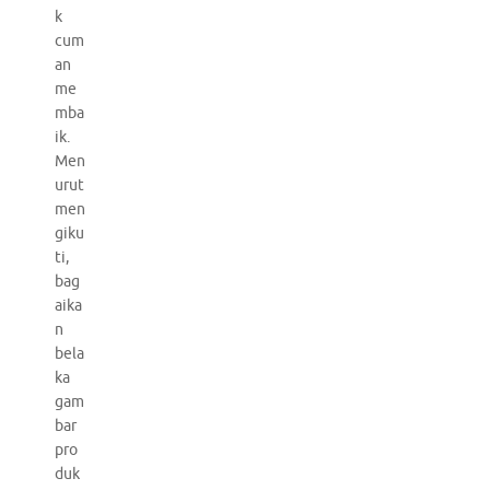
k
cum
an
me
mba
ik.
Men
urut
men
giku
ti,
bag
aika
n
bela
ka
gam
bar
pro
duk