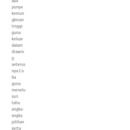
apa
punya
kemun
gkinan
tinggi
guna
keluar
dalam
drawin
g
seterus
nya.Co
ba
guna
menelu
suri
tahu
angka-
angka
pilihan
serta