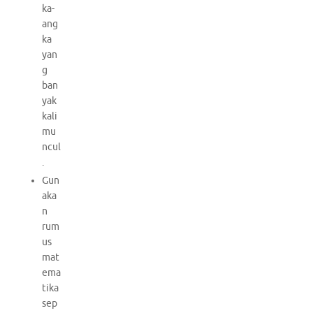
ka-
ang
ka
yan
g
ban
yak
kali
mu
ncul
.
Gun
aka
n
rum
us
mat
ema
tika
sep