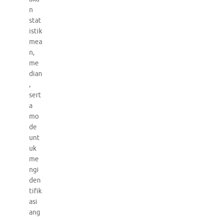
n
stat
istik
mea
n,
me
dian
,
sert
a
mo
de
unt
uk
me
ngi
den
tifik
asi
ang