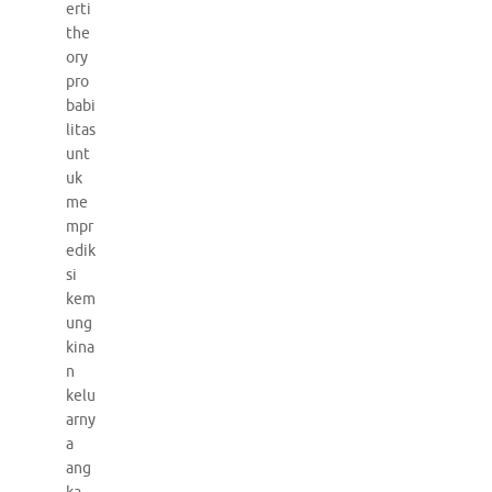
erti
the
ory
pro
babi
litas
unt
uk
me
mpr
edik
si
kem
ung
kina
n
kelu
arny
a
ang