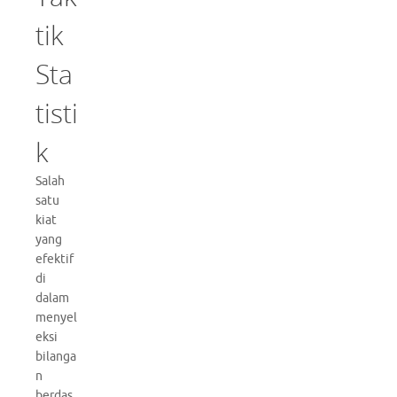
tik
Sta
tisti
k
Salah
satu
kiat
yang
efektif
di
dalam
menyel
eksi
bilanga
n
berdas