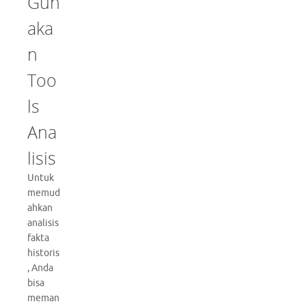
Gun
aka
n
Too
ls
Ana
lisis
Untuk
memud
ahkan
analisis
fakta
historis
, Anda
bisa
meman