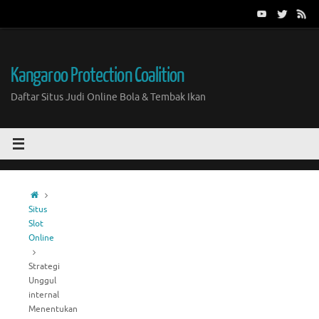
Skip
to
content
Kangaroo Protection Coalition
Daftar Situs Judi Online Bola & Tembak Ikan
Home
Situs
Slot
Online
Strategi
Unggul
internal
Menentukan