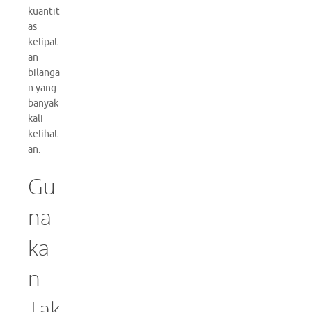
kuantit
as
kelipat
an
bilanga
n yang
banyak
kali
kelihat
an.
Gu
na
ka
n
Tak