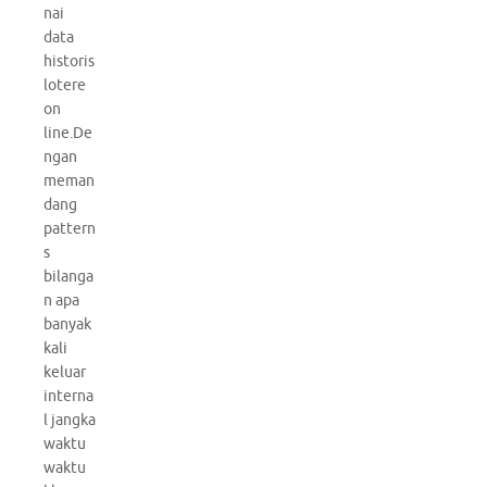
nai
data
historis
lotere
on
line.De
ngan
meman
dang
pattern
s
bilanga
n apa
banyak
kali
keluar
interna
l jangka
waktu
waktu