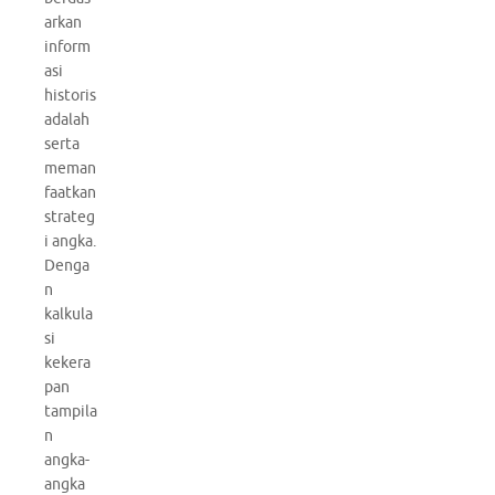
arkan
inform
asi
historis
adalah
serta
meman
faatkan
strateg
i angka.
Denga
n
kalkula
si
kekera
pan
tampila
n
angka-
angka