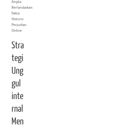
Angka
Berlandaskan
Fakta
Historis
Perjudian
Online
Stra
tegi
Ung
gul
inte
rnal
Men