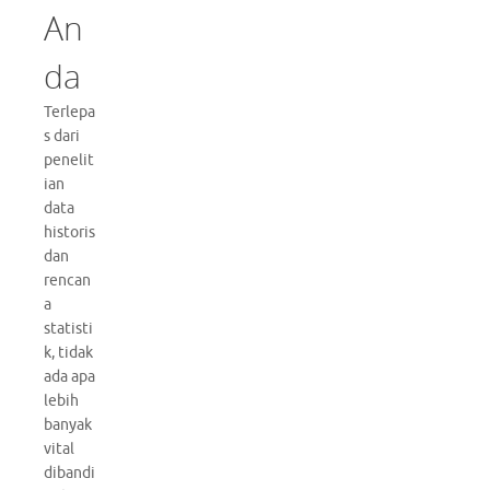
An
da
Terlepa
s dari
penelit
ian
data
historis
dan
rencan
a
statisti
k, tidak
ada apa
lebih
banyak
vital
dibandi