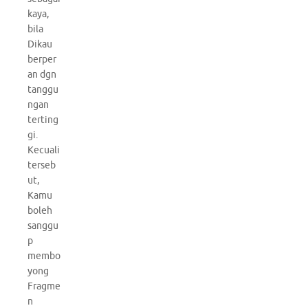
kaya,
bila
Dikau
berper
an dgn
tanggu
ngan
terting
gi.
Kecuali
terseb
ut,
Kamu
boleh
sanggu
p
membo
yong
Fragme
n