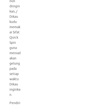
nun
diingin
kan, /
Dikau
kudu
memak
ai Sifat
Quick
Spin
guna
meniad
akan
gelung
pada
setiap
waktu
Dikau
inginka
n.
Pendiri