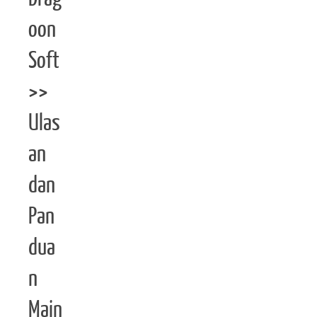
oon
Soft
>>
Ulas
an
dan
Pan
dua
n
Main