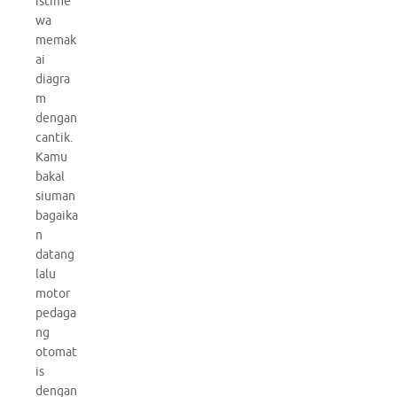
istime
wa
memak
ai
diagra
m
dengan
cantik.
Kamu
bakal
siuman
bagaika
n
datang
lalu
motor
pedaga
ng
otomat
is
dengan