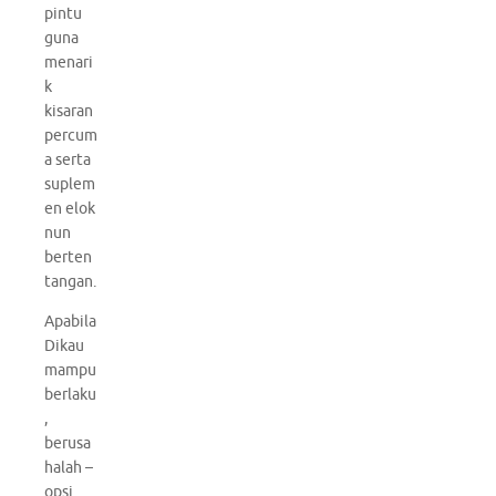
pintu
guna
menari
k
kisaran
percum
a serta
suplem
en elok
nun
berten
tangan.
Apabila
Dikau
mampu
berlaku
,
berusa
halah –
opsi