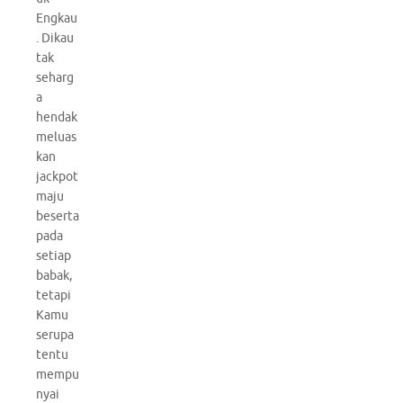
Engkau
. Dikau
tak
seharg
a
hendak
meluas
kan
jackpot
maju
beserta
pada
setiap
babak,
tetapi
Kamu
serupa
tentu
mempu
nyai