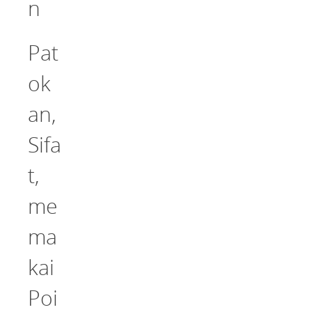
n
Pat
ok
an,
Sifa
t,
me
ma
kai
Poi