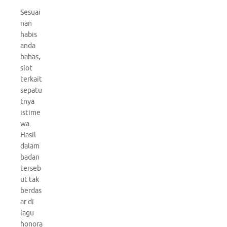
Sesuai
nan
habis
anda
bahas,
slot
terkait
sepatu
tnya
istime
wa.
Hasil
dalam
badan
terseb
ut tak
berdas
ar di
lagu
honora