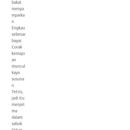
bakal
menya
mpaika
n
Engkau
sebesar
bayar.
Corak
kemaju
an
muncul
kaya
susuna
n
Tetris,
jadi itu
menjel
ma
dalam
sabuk