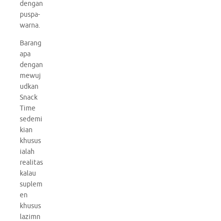
dengan
puspa-
warna.
Barang
apa
dengan
mewuj
udkan
Snack
Time
sedemi
kian
khusus
ialah
realitas
kalau
suplem
en
khusus
lazimn