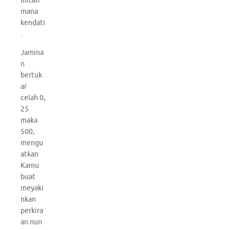
lilitan
mana
kendati
.
Jamina
n
bertuk
ar
celah 0,
25
maka
500,
mengu
atkan
Kamu
buat
meyaki
nkan
perkira
an nun