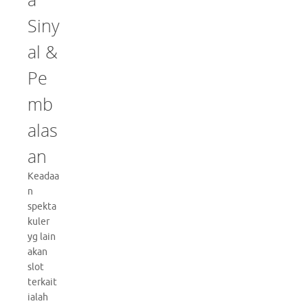
Siny
al &
Pe
mb
alas
an
Keadaa
n
spekta
kuler
yg lain
akan
slot
terkait
ialah