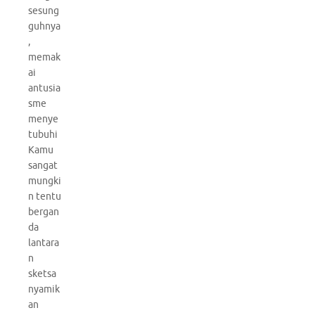
sesung
guhnya
,
memak
ai
antusia
sme
menye
tubuhi
Kamu
sangat
mungki
n tentu
bergan
da
lantara
n
sketsa
nyamik
an