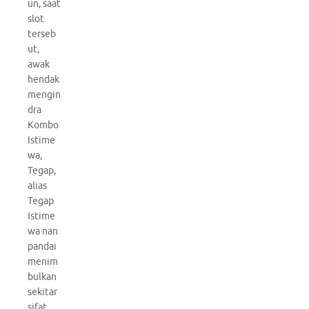
un, saat
slot
terseb
ut,
awak
hendak
mengin
dra
Kombo
Istime
wa,
Tegap,
alias
Tegap
Istime
wa nan
pandai
menim
bulkan
sekitar
sifat