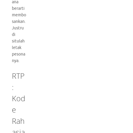
ana
berarti
membo
sankan.
Justru
di
situlah
letak
pesona
nya.
RTP
:
Kod
e
Rah
asia