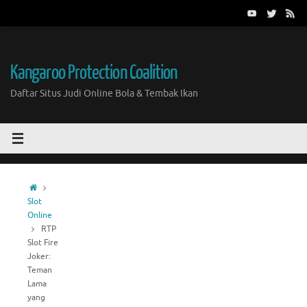
Skip
to
content
Kangaroo Protection Coalition
Daftar Situs Judi Online Bola & Tembak Ikan
Home
Slot
Online
RTP
Slot Fire
Joker:
Teman
Lama
yang