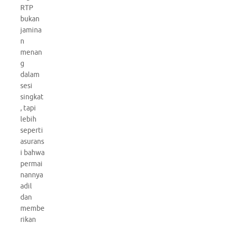
RTP
bukan
jamina
n
menan
g
dalam
sesi
singkat
, tapi
lebih
seperti
asurans
i bahwa
permai
nannya
adil
dan
membe
rikan