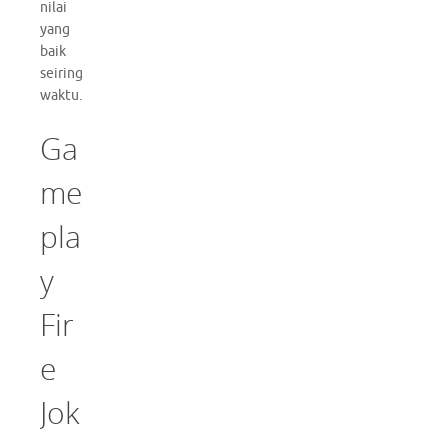
nilai
yang
baik
seiring
waktu.
Ga
me
pla
y
Fir
e
Jok