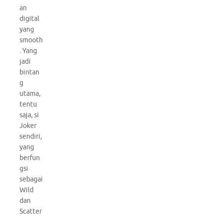
an
digital
yang
smooth
. Yang
jadi
bintan
g
utama,
tentu
saja, si
Joker
sendiri,
yang
berfun
gsi
sebagai
Wild
dan
Scatter