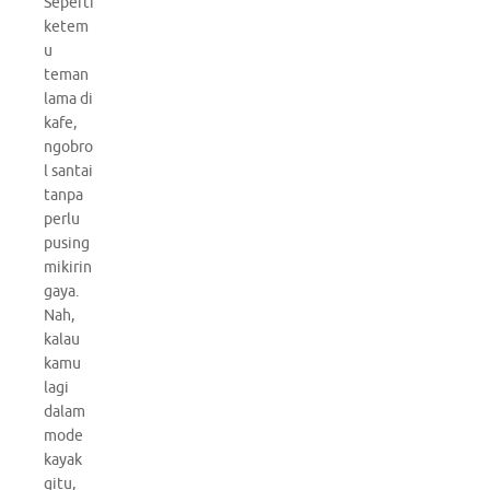
Seperti
ketem
u
teman
lama di
kafe,
ngobro
l santai
tanpa
perlu
pusing
mikirin
gaya.
Nah,
kalau
kamu
lagi
dalam
mode
kayak
gitu,