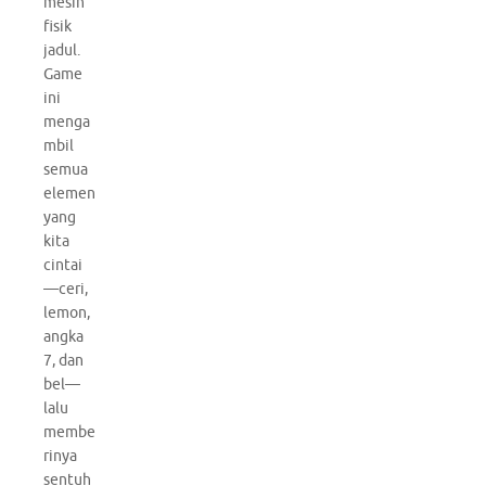
mesin
fisik
jadul.
Game
ini
menga
mbil
semua
elemen
yang
kita
cintai
—ceri,
lemon,
angka
7, dan
bel—
lalu
membe
rinya
sentuh