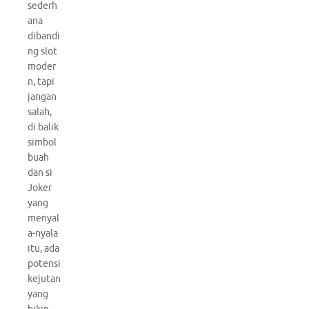
sederh
ana
dibandi
ng slot
moder
n, tapi
jangan
salah,
di balik
simbol
buah
dan si
Joker
yang
menyal
a-nyala
itu, ada
potensi
kejutan
yang