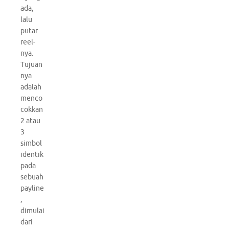
ada,
lalu
putar
reel-
nya.
Tujuan
nya
adalah
menco
cokkan
2 atau
3
simbol
identik
pada
sebuah
payline
,
dimulai
dari