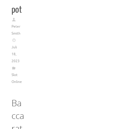
pot
Peter
Smith
Juli
18,
2023
Slot
Online
Ba
cca
rat