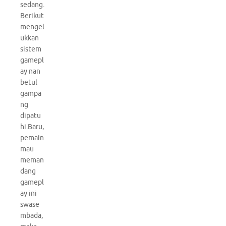
sedang.
Berikut
mengel
ukkan
sistem
gamepl
ay nan
betul
gampa
ng
dipatu
hi.Baru,
pemain
mau
meman
dang
gamepl
ay ini
swase
mbada,