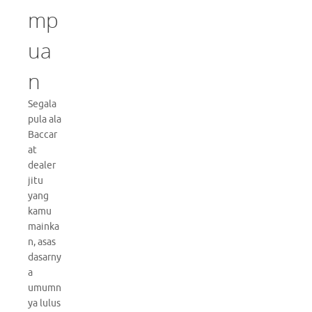
mp
ua
n
Segala
pula ala
Baccar
at
dealer
jitu
yang
kamu
mainka
n, asas
dasarny
a
umumn
ya lulus