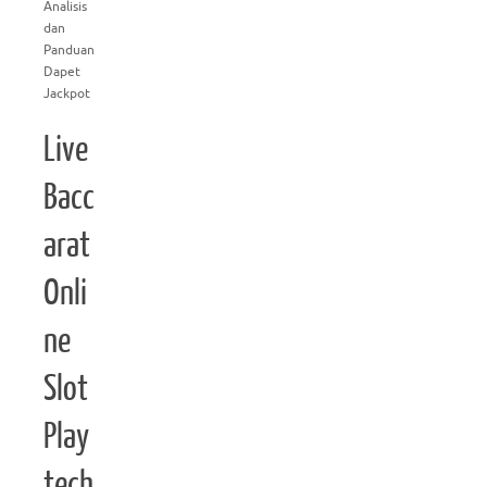
Analisis
dan
Panduan
Dapet
Jackpot
Live
Bacc
arat
Onli
ne
Slot
Play
tech