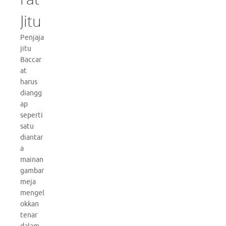
Jitu
Penjaja
jitu
Baccar
at
harus
diangg
ap
seperti
satu
diantar
a
mainan
gambar
meja
mengel
okkan
tenar