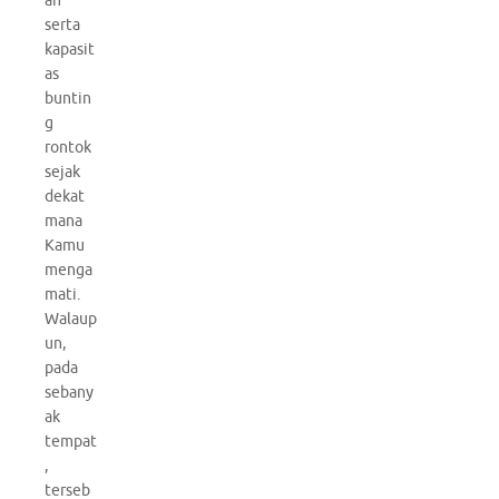
an
serta
kapasit
as
buntin
g
rontok
sejak
dekat
mana
Kamu
menga
mati.
Walaup
un,
pada
sebany
ak
tempat
,
terseb