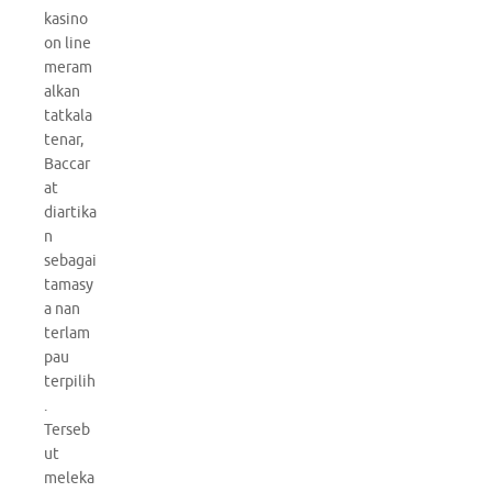
kasino
on line
meram
alkan
tatkala
tenar,
Baccar
at
diartika
n
sebagai
tamasy
a nan
terlam
pau
terpilih
.
Terseb
ut
meleka