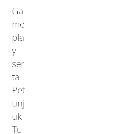
Ga
me
pla
y
ser
ta
Pet
unj
uk
Tu