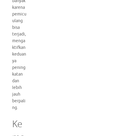
banyak
karena
pemicu
ulang
bisa
terjadi,
menga
ktifkan
keduan
ya
pening
katan
dan
lebih
jauh
berpali
ng.
Ke