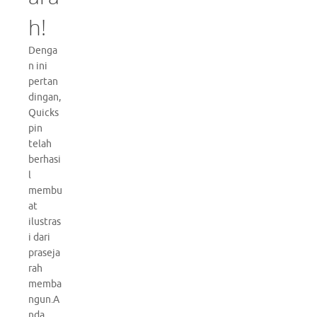
h!
Denga
n ini
pertan
dingan,
Quicks
pin
telah
berhasi
l
membu
at
ilustras
i dari
praseja
rah
memba
ngun.A
nda