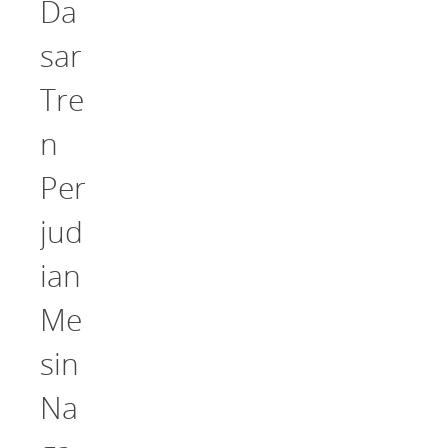
Da
sar
Tre
n
Per
jud
ian
Me
sin
Na