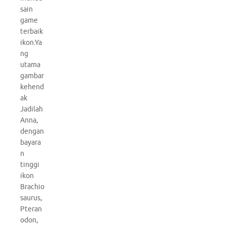
sain
game
terbaik
ikon.Ya
ng
utama
gambar
kehend
ak
Jadilah
Anna,
dengan
bayara
n
tinggi
ikon
Brachio
saurus,
Pteran
odon,