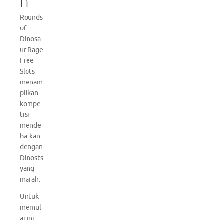
n
Rounds
of
Dinosa
ur Rage
Free
Slots
menam
pilkan
kompe
tisi
mende
barkan
dengan
Dinosts
yang
marah.
Untuk
memul
ai ini