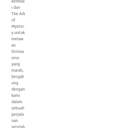
kembal
i dari
The Ark
of
Myster
y untuk
melaw
an
Dinosa
urus
yang
marah,
bergab
ung
dengan
kami
dalam
sebuah
perjala
nan
setelah