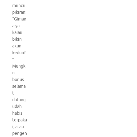
muncul
pikiran:
“Giman
a ya
kalau
bikin
akun
kedua?
”
Mungki
n
bonus
selama
t
datang
udah
habis
terpaka
i, atau
pengen