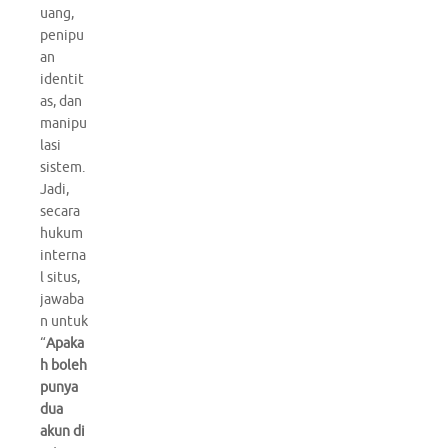
uang,
penipu
an
identit
as, dan
manipu
lasi
sistem.
Jadi,
secara
hukum
interna
l situs,
jawaba
n untuk
“
Apaka
h boleh
punya
dua
akun di