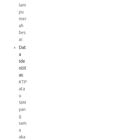
lam
pu
mer
ah
bes
ar.
Dat
a
Ide
ntit
as
:
KTP
ata
u
SIM
yan
g
sam
a
aka