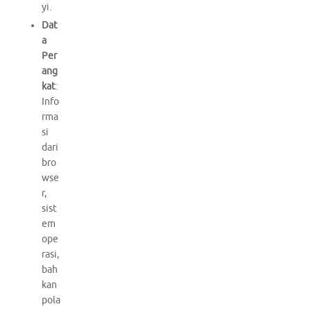
yi.
Dat
a
Per
ang
kat
:
Info
rma
si
dari
bro
wse
r,
sist
em
ope
rasi,
bah
kan
pola