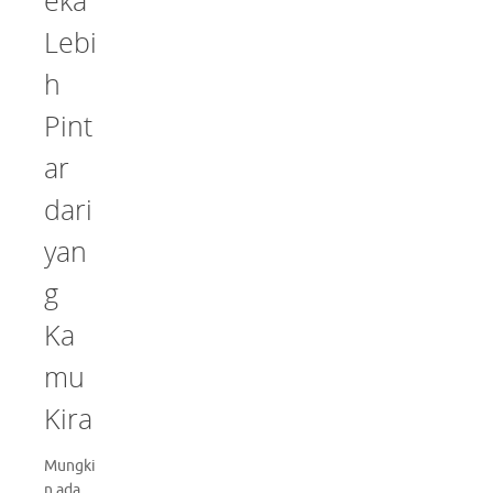
eka
Lebi
h
Pint
ar
dari
yan
g
Ka
mu
Kira
Mungki
n ada