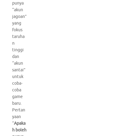
punya
“akun
jagoan”
yang
fokus
taruha
n
tinggi
dan
“akun
santai”
untuk
coba-
coba
game
baru.
Pertan
yaan
“
Apaka
h boleh