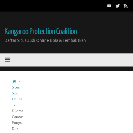
Skip
to
content
Kangaroo Protection Coalition
Daftar Situs Judi Online Bola & Tembak Ikan
Home
Situs
Slot
Online
Dilema
Ganda:
Punya
Dua